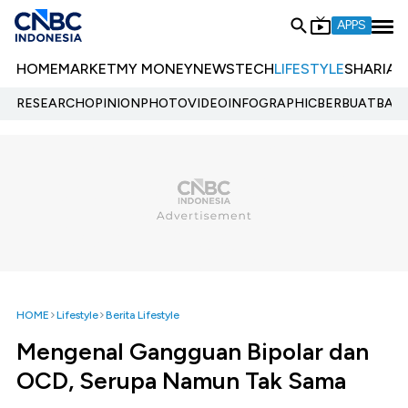
APPS
HOME
MARKET
MY MONEY
NEWS
TECH
LIFESTYLE
SHARIA
E
RESEARCH
OPINION
PHOTO
VIDEO
INFOGRAPHIC
BERBUATBAIK.
HOME
Lifestyle
Berita Lifestyle
Mengenal Gangguan Bipolar dan
OCD, Serupa Namun Tak Sama