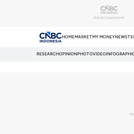
HOME
MARKET
MY MONEY
NEWS
TE
RESEARCH
OPINION
PHOTO
VIDEO
INFOGRAPHI