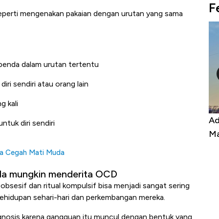
F
 seperti mengenakan pakaian dengan urutan yang sama
enda dalam urutan tertentu
iri sendiri atau orang lain
 kali
Kongo Tutup Keran Ekspor, Harga
Ad
ntuk diri sendiri
Tembaga Terbang ke Zona Berbahaya
Ma
sa Cegah Mati Muda
nda mungkin menderita OCD
obsesif dan ritual kompulsif bisa menjadi sangat sering
ehidupan sehari-hari dan perkembangan mereka.
gnosis karena gangguan itu muncul dengan bentuk yang