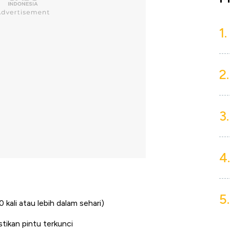
1.
2.
3.
4.
5.
 kali atau lebih dalam sehari)
stikan pintu terkunci