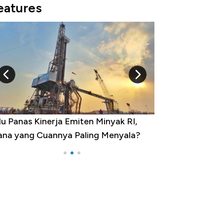
eatures
u Panas Kinerja Emiten Minyak RI,
10 Provinsi den
na yang Cuannya Paling Menyala?
Pengangguran Te