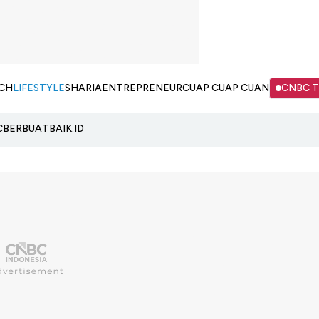
CH
LIFESTYLE
SHARIA
ENTREPRENEUR
CUAP CUAP CUAN
CNBC 
C
BERBUATBAIK.ID