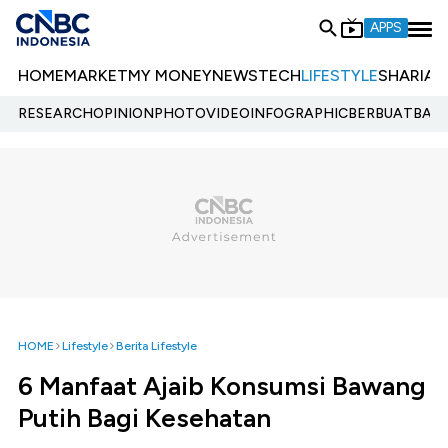
APPS
HOME
MARKET
MY MONEY
NEWS
TECH
LIFESTYLE
SHARIA
E
RESEARCH
OPINION
PHOTO
VIDEO
INFOGRAPHIC
BERBUATBAIK.
HOME
Lifestyle
Berita Lifestyle
6 Manfaat Ajaib Konsumsi Bawang
Putih Bagi Kesehatan