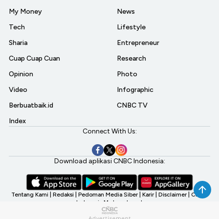
My Money
News
Tech
Lifestyle
Sharia
Entrepreneur
Cuap Cuap Cuan
Research
Opinion
Photo
Video
Infographic
Berbuatbaik.id
CNBC TV
Index
Connect With Us:
Download aplikasi CNBC Indonesia:
Tentang Kami
|
Redaksi
|
Pedoman Media Siber
|
Karir
|
Disclaimer
|
CNBC
Indonesia My Investment
©2026 CNBC Indonesia, A Transmedia Company