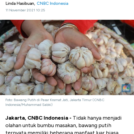
Linda Hasibuan,
CNBC Indonesia
11 November 2021 10:25
Foto: Bawang Putih di Pasar Kramat Jati, Jakarta Timur (CNBC
Indonesia/Muhammad Sabki)
Jakarta, CNBC Indonesia -
Tidak hanya menjadi
olahan untuk bumbu masakan, bawang putih
ternyata memiliki beberapa manfaat luar biasa