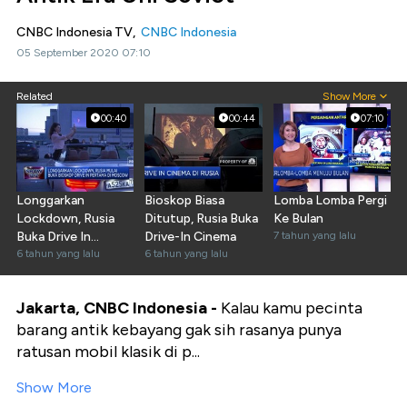
CNBC Indonesia TV,
CNBC Indonesia
05 September 2020 07:10
Related
Show More
00:40
00:44
07:10
Longgarkan
Bioskop Biasa
Lomba Lomba Pergi
Lockdown, Rusia
Ditutup, Rusia Buka
Ke Bulan
Buka Drive In
Drive-In Cinema
7 tahun yang lalu
Cinema
6 tahun yang lalu
6 tahun yang lalu
Jakarta, CNBC Indonesia -
Kalau kamu pecinta
barang antik kebayang gak sih rasanya punya
ratusan mobil klasik di p...
Show More