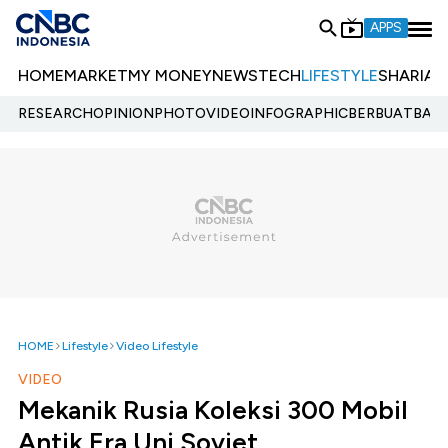
APPS
HOME
MARKET
MY MONEY
NEWS
TECH
LIFESTYLE
SHARIA
E
RESEARCH
OPINION
PHOTO
VIDEO
INFOGRAPHIC
BERBUATBAIK.
HOME
Lifestyle
Video Lifestyle
VIDEO
Mekanik Rusia Koleksi 300 Mobil
Antik Era Uni Soviet