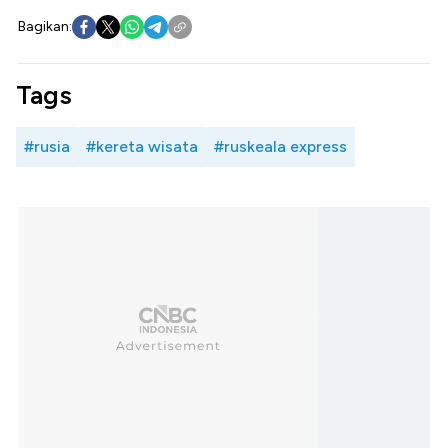
Bagikan:
Tags
#rusia
#kereta wisata
#ruskeala express