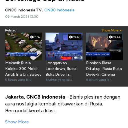
CNBC Indonesia TV,
CNBC Indonesia
09 March 2021 12:30
Related
Show More
01:16
00:40
00:44
Mekanik Rusia
Longgarkan
Bioskop Biasa
Koleksi 300 Mobil
Lockdown, Rusia
Ditutup, Rusia Buka
Antik Era Uni Soviet
Buka Drive In
Drive-In Cinema
5 tahun yang lalu
Cinema
6 tahun yang lalu
6 tahun yang lalu
Jakarta, CNCB Indonesia
- Bisnis plesiran dengan
aura nostalgia kembali ditawarkan di Rusia.
Bermodal kereta klasi...
Show More