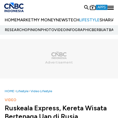
APPS
HOME
MARKET
MY MONEY
NEWS
TECH
LIFESTYLE
SHARIA
E
RESEARCH
OPINION
PHOTO
VIDEO
INFOGRAPHIC
BERBUATBAIK.
HOME
Lifestyle
Video Lifestyle
VIDEO
Ruskeala Express, Kereta Wisata
Bertenaga Uap di Rusia