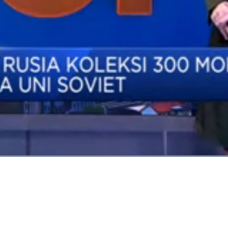
Dimuat
:
88.59%