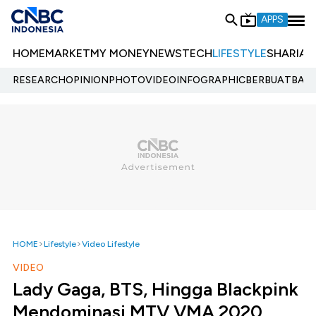
APPS
HOME
MARKET
MY MONEY
NEWS
TECH
LIFESTYLE
SHARIA
E
RESEARCH
OPINION
PHOTO
VIDEO
INFOGRAPHIC
BERBUATBAIK.
HOME
Lifestyle
Video Lifestyle
VIDEO
Lady Gaga, BTS, Hingga Blackpink
Mendominasi MTV VMA 2020