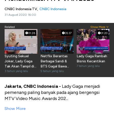
CNBC Indonesia TV,
CNBC Indonesia
31 August 2020 16:00
Related
Show More
01:28
05:37
01:20
Syuting Sekuel
Netflix Berantas
Lady Gaga Rambah
Joker, Lady Gaga
Berbagai Sandi &
Bisnis Kecantikan
Tak Akan Tampil di
BTS Gagal Bawa
7 tahun yang lalu
Oscar 2023
3 tahun yang lalu
Piala Grammy
5 tahun yang lalu
Jakarta, CNBC Indonesia -
Lady Gaga menjadi
pemenang paling banyak pada ajang bergengsi
MTV Video Music Awards 202...
Show More