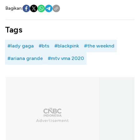
Bagikan:
Tags
#lady gaga
#bts
#blackpink
#the weeknd
#ariana grande
#mtv vma 2020