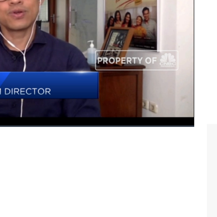
dialog Daniel Wiguna dengan Produser & Film Director,
is, 27/08/2020).
lm
#covid-19
#bioskop