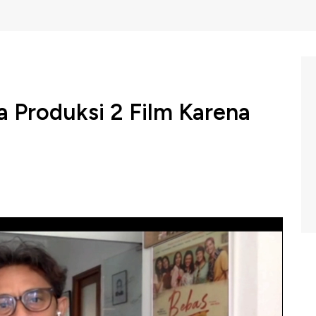
da Produksi 2 Film Karena
li bioskop disebut Produser film kenamaan, Riri Riza
onomi film Industri film, mengingat selama pandemi,
rmasuk timnya yang harus menahan produksi 2 film
 film? Dan bagaimana pandangan sineas terhadap rencana