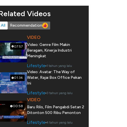
Related Videos
All
Recommendation
VIDEO
Video: Genre Film Makin
07:57
Beragam, Kinerja Industri
Meningkat
Lifestyle
1 tahun yang lalu
Video: Avatar: The Way of
Water, Rajai Box Office Pekan
01:34
Ini
Lifestyle
3 tahun yang lalu
VIDEO
00:58
Baru Rilis, Film Pengabdi Setan 2
Ditonton 500 Ribu Penonton
Lifestyle
4 tahun yang lalu