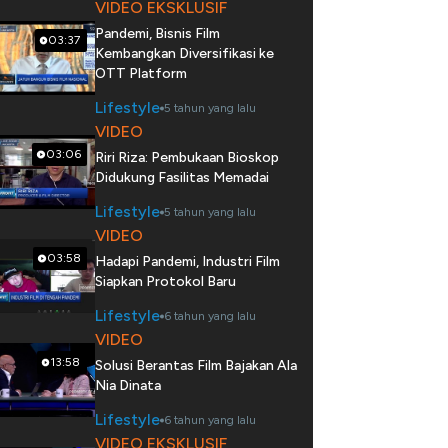
VIDEO EKSKLUSIF
Pandemi, Bisnis Film
03:37
Kembangkan Diversifikasi ke
OTT Platform
Lifestyle
5 tahun yang lalu
VIDEO
03:06
Riri Riza: Pembukaan Bioskop
Didukung Fasilitas Memadai
Lifestyle
5 tahun yang lalu
VIDEO
03:58
Hadapi Pandemi, Industri Film
Siapkan Protokol Baru
Lifestyle
6 tahun yang lalu
VIDEO
13:58
Solusi Berantas Film Bajakan Ala
Nia Dinata
Lifestyle
6 tahun yang lalu
VIDEO EKSKLUSIF