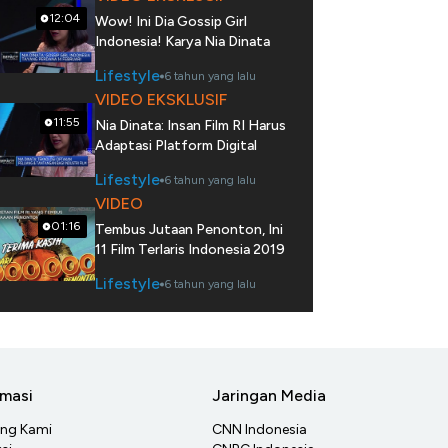
12:04
Wow! Ini Dia Gossip Girl
Indonesia! Karya Nia Dinata
Lifestyle
6 tahun yang lalu
VIDEO EKSKLUSIF
11:55
Nia Dinata: Insan Film RI Harus
Adaptasi Platform Digital
Lifestyle
6 tahun yang lalu
VIDEO
01:16
Tembus Jutaan Penonton, Ini
11 Film Terlaris Indonesia 2019
Lifestyle
6 tahun yang lalu
rmasi
Jaringan Media
ang Kami
CNN Indonesia