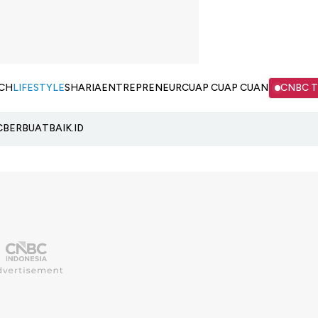
CH
LIFESTYLE
SHARIA
ENTREPRENEUR
CUAP CUAP CUAN
CNBC 
C
BERBUATBAIK.ID