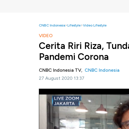
CNBC Indonesia
Lifestyle
Video Lifestyle
VIDEO
Cerita Riri Riza, Tun
Pandemi Corona
CNBC Indonesia TV,
CNBC Indonesia
27 August 2020 13:37
Jakarta, CNBC Indonesia-
Pembukaan kemba
sebagai langkah awal kembali bergeraknya ek
produksi film tanah air menjadi tertunda te
terbaru.
Seperti apa dampak pandemic bagi industri