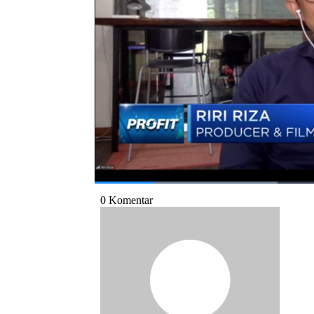
pembukaan bioskop? Selengkapnya saksikan 
Riri Riza dalam Profit,
CNBC
Indonesia (Kam
Bagikan:
#riri riza
#pandemi
#film
#industri fi