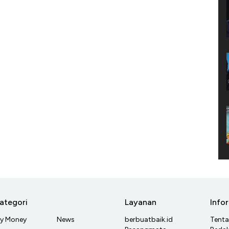
ategori
Layanan
Info
y Money
News
berbuatbaik.id
Tent