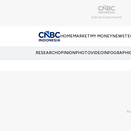
HOME
MARKET
MY MONEY
NEWS
TE
RESEARCH
OPINION
PHOTO
VIDEO
INFOGRAPHI