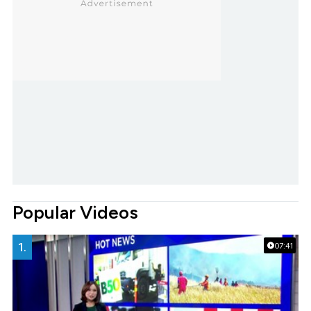
Popular Videos
1.
07:41