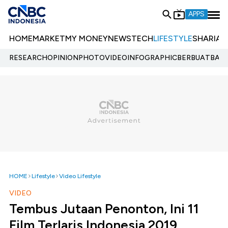
APPS
HOME
MARKET
MY MONEY
NEWS
TECH
LIFESTYLE
SHARIA
E
RESEARCH
OPINION
PHOTO
VIDEO
INFOGRAPHIC
BERBUATBAIK.
HOME
Lifestyle
Video Lifestyle
VIDEO
Tembus Jutaan Penonton, Ini 11
Film Terlaris Indonesia 2019