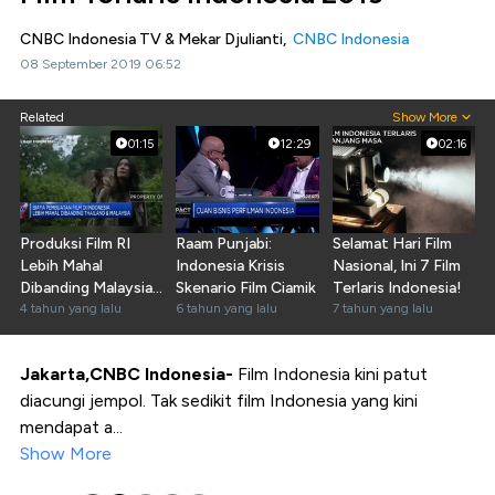
CNBC Indonesia TV & Mekar Djulianti,
CNBC Indonesia
08 September 2019 06:52
Related
Show More
01:15
12:29
02:16
Produksi Film RI
Raam Punjabi:
Selamat Hari Film
Lebih Mahal
Indonesia Krisis
Nasional, Ini 7 Film
Dibanding Malaysia,
Skenario Film Ciamik
Terlaris Indonesia!
Kenapa?
4 tahun yang lalu
6 tahun yang lalu
7 tahun yang lalu
Jakarta,CNBC Indonesia-
Film Indonesia kini patut
diacungi jempol. Tak sedikit film Indonesia yang kini
mendapat a...
Show More