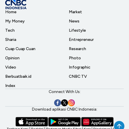
Home
Market
My Money
News
Tech
Lifestyle
Sharia
Entrepreneur
Cuap Cuap Cuan
Research
Opinion
Photo
Video
Infographic
Berbuatbaik.id
CNBC TV
Index
Connect With Us:
Download aplikasi CNBC Indonesia:
Tentang Kami
|
Redaksi
|
Pedoman Media Siber
|
Karir
|
Disclaimer
|
CNBC