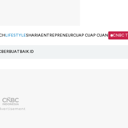
CH
LIFESTYLE
SHARIA
ENTREPRENEUR
CUAP CUAP CUAN
CNBC 
C
BERBUATBAIK.ID