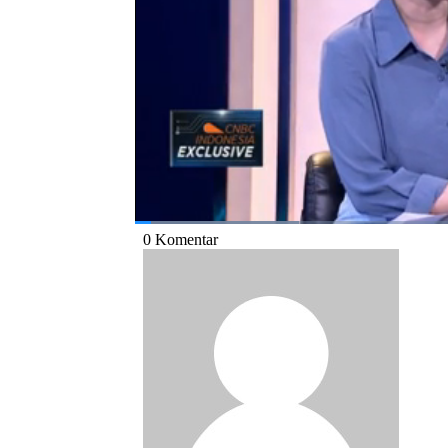
CNBC Indonesia (Selasa, 26/03/2019) beriku
Bagikan:
#perum pfn
#kuambil lagi hatiku
#stra