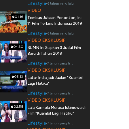
Lifestyle
6 tahun yang lalu
VIDEO
01:16
Tembus Jutaan Penonton, Ini
11 Film Terlaris Indonesia 2019
Lifestyle
6 tahun yang lalu
VIDEO EKSKLUSIF
04:30
BUMN Ini Siapkan 3 Judul Film
Baru di Tahun 2019
Lifestyle
7 tahun yang lalu
VIDEO EKSKLUSIF
05:13
Latar India jadi Jualan "Kuambil
Lagi Hatiku"
Lifestyle
7 tahun yang lalu
VIDEO EKSKLUSIF
02:58
Lala Karmela Merasa Istimewa di
Film "Kuambil Lagi Hatiku"
Lifestyle
7 tahun yang lalu