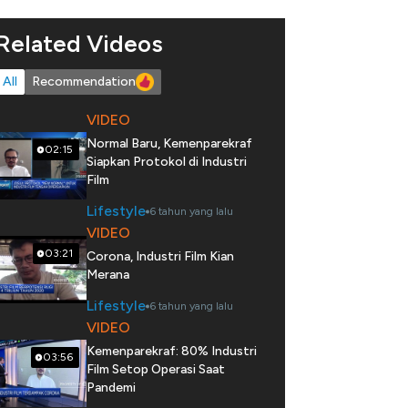
Related Videos
All
Recommendation
VIDEO
Normal Baru, Kemenparekraf
02:15
Siapkan Protokol di Industri
Film
Lifestyle
6 tahun yang lalu
VIDEO
03:21
Corona, Industri Film Kian
Merana
Lifestyle
6 tahun yang lalu
VIDEO
Kemenparekraf: 80% Industri
03:56
Film Setop Operasi Saat
Pandemi