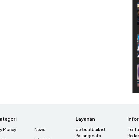
ategori
Layanan
Info
y Money
News
berbuatbaik.id
Tent
Pasangmata
Redak