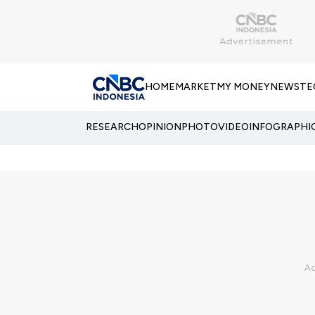
HOME
MARKET
MY MONEY
NEWS
TE
RESEARCH
OPINION
PHOTO
VIDEO
INFOGRAPHI