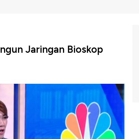
ngun Jaringan Bioskop
un vakum, Perum Produksi Film Negara atau PFN
Kuambil Lagi Hatiku". Kemunculan film ini di tengah-
tanah air. Lantas seperti apa strategi PFN untuk
n?
ja bersama dengan Pemeran Utama Film Kuambil Lagi
um Produksi Film Negara (PFN), M. Abduh Aziz di Profit,