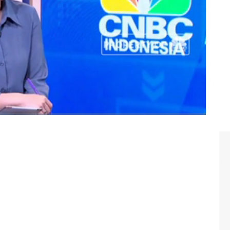
t ini.
tegi bisnis
#industri film