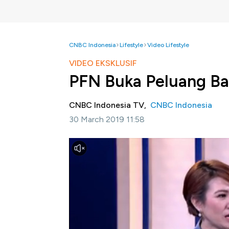
CNBC Indonesia
Lifestyle
Video Lifestyle
VIDEO EKSKLUSIF
PFN Buka Peluang Ba
CNBC Indonesia TV,
CNBC Indonesia
30 March 2019 11:58
Jakarta, CNBC Indonesia -
Setelah 26 tah
akhirnya kembali memproduksi film berjudul "
tengah ketatnya persaingan industri film di 
mengembangkan industri film di masa depa
Berikut ini, dialog eksklusif Aline Wiratma
Hatiku, Lala Karmela dan Direktur Utama Per