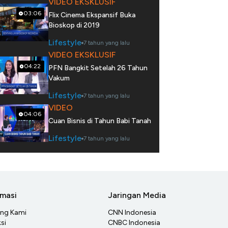
VIDEO EKSKLUSIF
03:06
Flix Cinema Ekspansif Buka
Bioskop di 2019
Lifestyle
7 tahun yang lalu
VIDEO EKSKLUSIF
04:22
PFN Bangkit Setelah 26 Tahun
Vakum
Lifestyle
7 tahun yang lalu
VIDEO
04:06
Cuan Bisnis di Tahun Babi Tanah
Lifestyle
7 tahun yang lalu
rmasi
Jaringan Media
ang Kami
CNN Indonesia
si
CNBC Indonesia