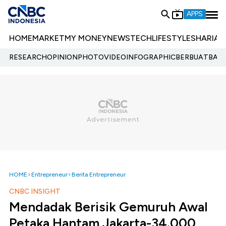
APPS
HOME
MARKET
MY MONEY
NEWS
TECH
LIFESTYLE
SHARIA
E
RESEARCH
OPINION
PHOTO
VIDEO
INFOGRAPHIC
BERBUATBAIK.
HOME
Entrepreneur
Berita Entrepreneur
CNBC INSIGHT
Mendadak Berisik Gemuruh Awal
Petaka Hantam Jakarta-34.000