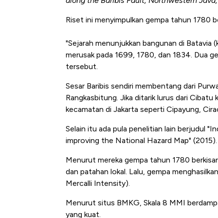
along the Baribis Fault, Northwestern Java
Riset ini menyimpulkan gempa tahun 1780 ber
"Sejarah menunjukkan bangunan di Batavia (
merusak pada 1699, 1780, dan 1834. Dua gempa
tersebut.
Sesar Baribis sendiri membentang dari Purwa
Rangkasbitung. Jika ditarik lurus dari Cibatu
kecamatan di Jakarta seperti Cipayung, Cira
Selain itu ada pula penelitian lain berjudul 
improving the National Hazard Map" (2015)
Menurut mereka gempa tahun 1780 berkisar a
dan patahan lokal. Lalu, gempa menghasilkan
Mercalli Intensity).
Menurut situs BMKG, Skala 8 MMI berdampa
yang kuat.