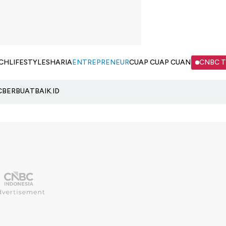
CH
LIFESTYLE
SHARIA
ENTREPRENEUR
CUAP CUAP CUAN
CNBC 
C
BERBUATBAIK.ID