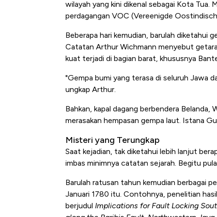
wilayah yang kini dikenal sebagai Kota Tua.
M
perdagangan VOC (
Vereenigde Oostindisc
Beberapa hari kemudian, barulah diketahui 
Catatan Arthur Wichmann menyebut getaran 
kuat terjadi di bagian barat, khususnya Ban
"Gempa bumi yang terasa di seluruh Jawa da
ungkap Arthur.
Bahkan, kapal dagang berbendera Belanda, Wi
merasakan hempasan gempa laut. Istana Gube
Misteri yang Terungkap
Saat kejadian, tak diketahui lebih lanjut be
imbas minimnya catatan sejarah. Begitu pul
Barulah ratusan tahun kemudian berbagai p
Januari 1780 itu. Contohnya, penelitian hasi
berjudul
Implications for Fault Locking Sout