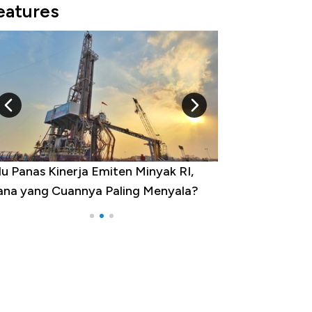
eatures
 Provinsi dengan Tingkat
ngangguran Tertinggi, Ada Jakarta