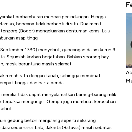
F
rakat berhamburan mencari perlindungan. Hingga
Namun, bencana tidak berhenti di situ. Dua menit
uitenzorg (Bogor) mengeluarkan dentuman keras. Lalu
burkan asap tinggi.
 September 1780) menyebut, guncangan dalam kurun 3
ta. Sejumlah korban berjatuhan. Bahkan seorang bayi
han, meski beruntung masih selamat.
Harga
Adu Panas Kinerja Emiten Minyak RI,
10
anyak rumah rata dengan tanah, sehingga membuat
erbahaya
Mana yang Cuannya Paling Menyala?
Pe
empat tinggal dan harta benda.
 mereka tidak dapat menyelamatkan barang-barang milik
 dan terpaksa mengungsi. Gempa juga membuat kerusuhan
rsebut.
uhi gedung beton menjulang seperti sekarang.
asi sederhana. Lalu, Jakarta (Batavia) masih sebatas