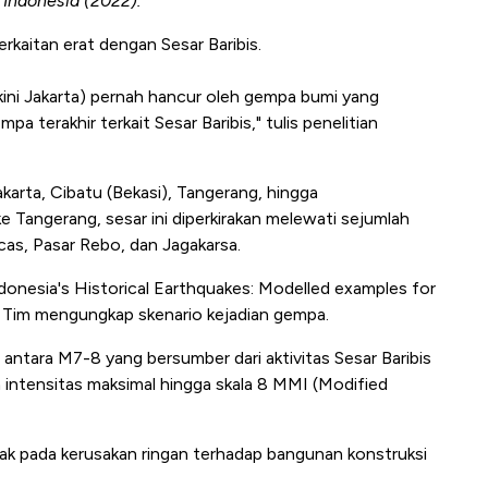
, Indonesia (2022).
kaitan erat dengan Sesar Baribis.
kini Jakarta) pernah hancur oleh gempa bumi yang
 terakhir terkait Sesar Baribis," tulis penelitian
karta, Cibatu (Bekasi), Tangerang, hingga
 ke Tangerang, sesar ini diperkirakan melewati sejumlah
cas, Pasar Rebo, dan Jagakarsa.
"Indonesia's Historical Earthquakes: Modelled examples for
. Tim mengungkap skenario kejadian gempa.
ntara M7-8 yang bersumber dari aktivitas Sesar Baribis
 intensitas maksimal hingga skala 8 MMI (Modified
k pada kerusakan ringan terhadap bangunan konstruksi