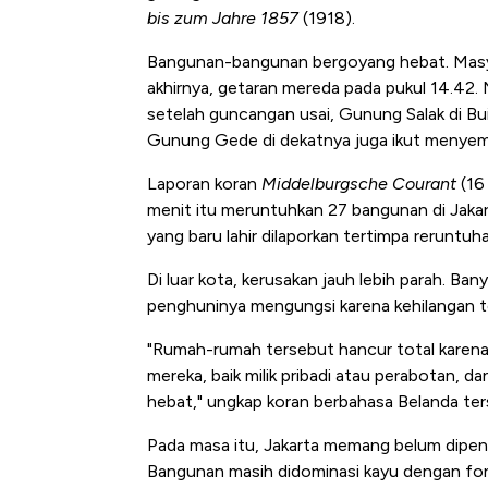
bis zum Jahre 1857
(1918).
Bangunan-bangunan bergoyang hebat. Masya
akhirnya, getaran mereda pada pukul 14.42. 
setelah guncangan usai, Gunung Salak di B
Gunung Gede di dekatnya juga ikut menyem
Laporan koran
Middelburgsche Courant
(16
menit itu meruntuhkan 27 bangunan di Jakar
yang baru lahir dilaporkan tertimpa reruntu
Kongo Tutup Keran Ekspor, 
Di luar kota, kerusakan jauh lebih parah. B
Tembaga Terbang ke Zona B
penghuninya mengungsi karena kehilangan t
"Rumah-rumah tersebut hancur total karena
mereka, baik milik pribadi atau perabotan,
hebat," ungkap koran berbahasa Belanda te
Pada masa itu, Jakarta memang belum dipen
Bangunan masih didominasi kayu dengan fond