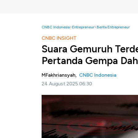
CNBC Indonesia
Entrepreneur
Berita Entrepreneur
CNBC INSIGHT
Suara Gemuruh Terden
Pertanda Gempa Dah
MFakhriansyah,
CNBC Indonesia
24 August 2025 06:30