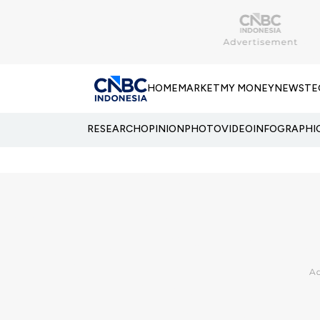
HOME
MARKET
MY MONEY
NEWS
TE
RESEARCH
OPINION
PHOTO
VIDEO
INFOGRAPHI