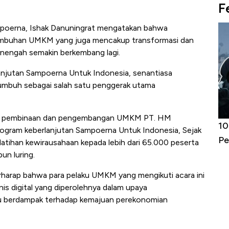
F
mpoerna, Ishak Danuningrat mengatakan bahwa
mbuhan UMKM yang juga mencakup transformasi dan
 menengah semakin berkembang lagi.
anjutan Sampoerna Untuk Indonesia, senantiasa
mbuh sebagai salah satu penggerak utama
am pembinaan dan pengembangan
UMKM PT. HM
Harga
Adu Panas Kinerja Emiten Minyak RI,
10
gram keberlanjutan Sampoerna Untuk Indonesia, Sejak
erbahaya
Mana yang Cuannya Paling Menyala?
Pe
latihan kewirausahaan kepada lebih dari 65.000 peserta
un luring.
rharap bahwa para pelaku UMKM yang mengikuti acara ini
nis digital yang diperolehnya dalam upaya
berdampak terhadap kemajuan perekonomian