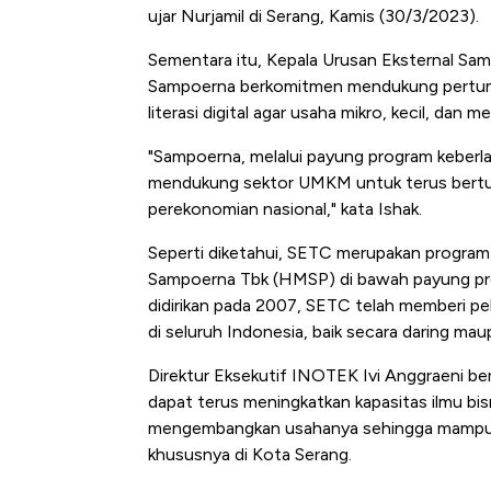
ujar Nurjamil di Serang, Kamis (30/3/2023).
Sementara itu, Kepala Urusan Eksternal Sa
Sampoerna berkomitmen mendukung pertu
literasi digital agar usaha mikro, kecil, dan
"Sampoerna, melalui payung program keberl
mendukung sektor UMKM untuk terus bertu
perekonomian nasional," kata Ishak.
Seperti diketahui, SETC merupakan progr
Kongo Tutup Keran Ekspor, 
Sampoerna Tbk (HMSP) di bawah payung pro
Tembaga Terbang ke Zona B
didirikan pada 2007, SETC telah memberi pe
di seluruh Indonesia, baik secara daring maup
Direktur Eksekutif INOTEK Ivi Anggraeni be
dapat terus meningkatkan kapasitas ilmu bis
mengembangkan usahanya sehingga mampu 
khususnya di Kota Serang.