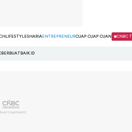
CH
LIFESTYLE
SHARIA
ENTREPRENEUR
CUAP CUAP CUAN
CNBC 
C
BERBUATBAIK.ID