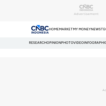
HOME
MARKET
MY MONEY
NEWS
TE
RESEARCH
OPINION
PHOTO
VIDEO
INFOGRAPHI