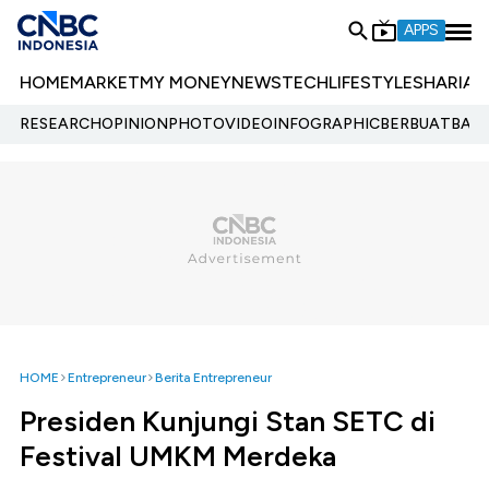
APPS
HOME
MARKET
MY MONEY
NEWS
TECH
LIFESTYLE
SHARIA
E
RESEARCH
OPINION
PHOTO
VIDEO
INFOGRAPHIC
BERBUATBAIK.
HOME
Entrepreneur
Berita Entrepreneur
Presiden Kunjungi Stan SETC di
Festival UMKM Merdeka