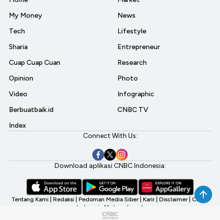
My Money
News
Tech
Lifestyle
Sharia
Entrepreneur
Cuap Cuap Cuan
Research
Opinion
Photo
Video
Infographic
Berbuatbaik.id
CNBC TV
Index
Connect With Us:
Download aplikasi CNBC Indonesia:
Tentang Kami
|
Redaksi
|
Pedoman Media Siber
|
Karir
|
Disclaimer
|
CNBC
Indonesia My Investment
©2026 CNBC Indonesia, A Transmedia Company