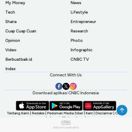
My Money
News
Tech
Lifestyle
Sharia
Entrepreneur
Cuap Cuap Cuan
Research
Opinion
Photo
Video
Infographic
Berbuatbaik.id
CNBC TV
Index
Connect With Us:
Download aplikasi CNBC Indonesia:
Tentang Kami
|
Redaksi
|
Pedoman Media Siber
|
Karir
|
Disclaimer
|
CNBC
Indonesia My Investment
©2026 CNBC Indonesia, A Transmedia Company