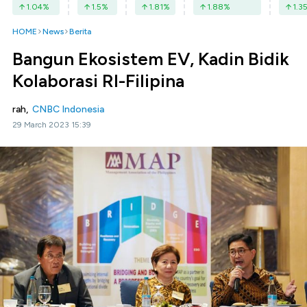
1.04
%
1.5
%
1.81
%
1.88
%
1.3
HOME
News
Berita
Bangun Ekosistem EV, Kadin Bidik
Kolaborasi RI-Filipina
rah,
CNBC Indonesia
29 March 2023 15:39