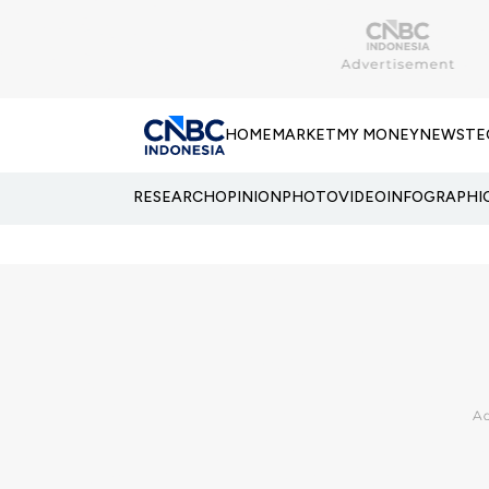
HOME
MARKET
MY MONEY
NEWS
TE
RESEARCH
OPINION
PHOTO
VIDEO
INFOGRAPHI