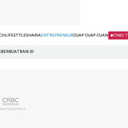
CH
LIFESTYLE
SHARIA
ENTREPRENEUR
CUAP CUAP CUAN
CNBC 
C
BERBUATBAIK.ID