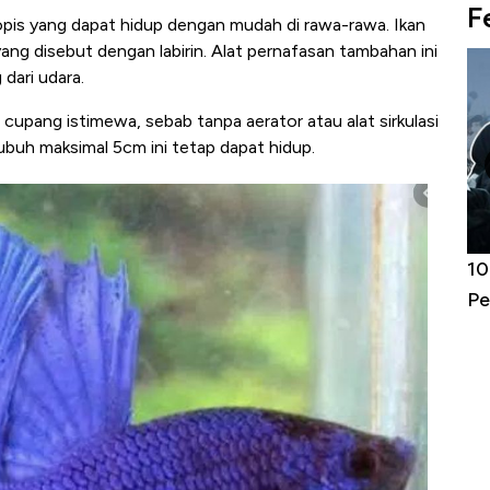
F
opis yang dapat hidup dengan mudah di rawa-rawa. Ikan
ng disebut dengan labirin. Alat pernafasan tambahan ini
dari udara.
 cupang istimewa, sebab tanpa aerator atau alat sirkulasi
tubuh maksimal 5cm ini tetap dapat hidup.
Harga
Adu Panas Kinerja Emiten Minyak RI,
10
erbahaya
Mana yang Cuannya Paling Menyala?
Pe