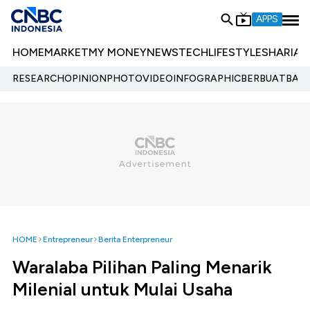
APPS
HOME
MARKET
MY MONEY
NEWS
TECH
LIFESTYLE
SHARIA
E
RESEARCH
OPINION
PHOTO
VIDEO
INFOGRAPHIC
BERBUATBAIK.
HOME
Entrepreneur
Berita Enterpreneur
Waralaba Pilihan Paling Menarik
Milenial untuk Mulai Usaha