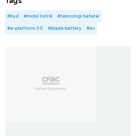
Tags
#byd
#mobil listrik
#teknologi baterai
#e-platform 3.0
#blade battery
#ev