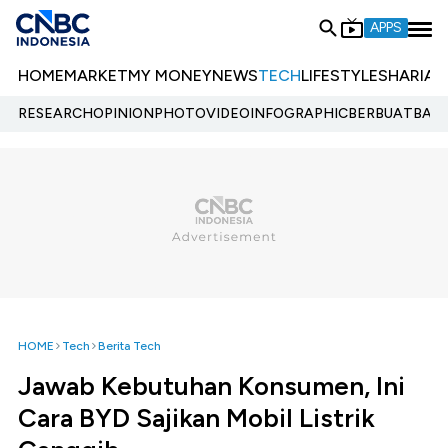
APPS
HOME
MARKET
MY MONEY
NEWS
TECH
LIFESTYLE
SHARIA
E
RESEARCH
OPINION
PHOTO
VIDEO
INFOGRAPHIC
BERBUATBAIK.
HOME
Tech
Berita Tech
Jawab Kebutuhan Konsumen, Ini
Cara BYD Sajikan Mobil Listrik