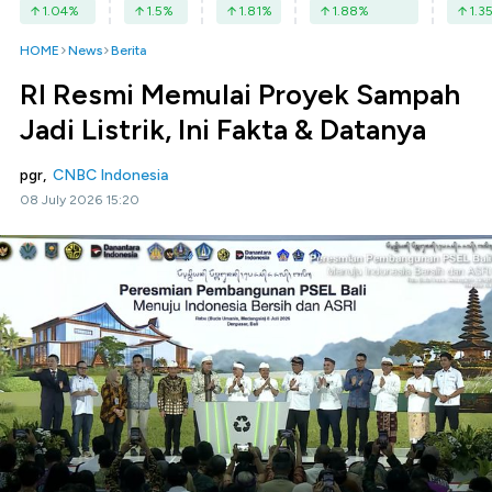
1.04
%
1.5
%
1.81
%
1.88
%
1.3
HOME
News
Berita
RI Resmi Memulai Proyek Sampah
Jadi Listrik, Ini Fakta & Datanya
pgr,
CNBC Indonesia
08 July 2026 15:20