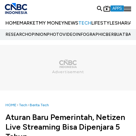
APPS
HOME
MARKET
MY MONEY
NEWS
TECH
LIFESTYLE
SHARIA
E
RESEARCH
OPINION
PHOTO
VIDEO
INFOGRAPHIC
BERBUATBAIK.
HOME
Tech
Berita Tech
Aturan Baru Pemerintah, Netizen
Live Streaming Bisa Dipenjara 5