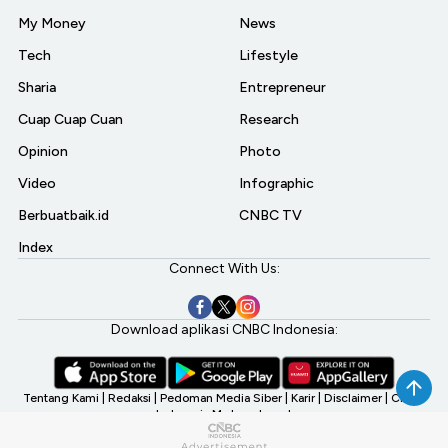
My Money
News
Tech
Lifestyle
Sharia
Entrepreneur
Cuap Cuap Cuan
Research
Opinion
Photo
Video
Infographic
Berbuatbaik.id
CNBC TV
Index
Connect With Us:
Download aplikasi CNBC Indonesia:
Tentang Kami
|
Redaksi
|
Pedoman Media Siber
|
Karir
|
Disclaimer
|
CNBC
Indonesia My Investment
©2026 CNBC Indonesia, A Transmedia Company