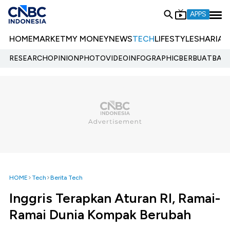
APPS
HOME
MARKET
MY MONEY
NEWS
TECH
LIFESTYLE
SHARIA
E
RESEARCH
OPINION
PHOTO
VIDEO
INFOGRAPHIC
BERBUATBAIK.
HOME
Tech
Berita Tech
Inggris Terapkan Aturan RI, Ramai-
Ramai Dunia Kompak Berubah