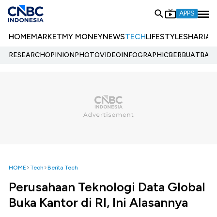
APPS
HOME
MARKET
MY MONEY
NEWS
TECH
LIFESTYLE
SHARIA
E
RESEARCH
OPINION
PHOTO
VIDEO
INFOGRAPHIC
BERBUATBAIK.
HOME
Tech
Berita Tech
Perusahaan Teknologi Data Global
Buka Kantor di RI, Ini Alasannya