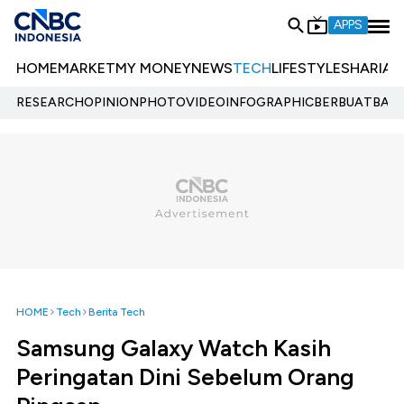
APPS
HOME
MARKET
MY MONEY
NEWS
TECH
LIFESTYLE
SHARIA
E
RESEARCH
OPINION
PHOTO
VIDEO
INFOGRAPHIC
BERBUATBAIK.
HOME
Tech
Berita Tech
Samsung Galaxy Watch Kasih
Peringatan Dini Sebelum Orang