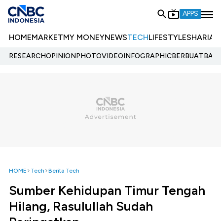
APPS
HOME
MARKET
MY MONEY
NEWS
TECH
LIFESTYLE
SHARIA
E
RESEARCH
OPINION
PHOTO
VIDEO
INFOGRAPHIC
BERBUATBAIK.
HOME
Tech
Berita Tech
Sumber Kehidupan Timur Tengah
Hilang, Rasulullah Sudah