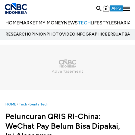
APPS
HOME
MARKET
MY MONEY
NEWS
TECH
LIFESTYLE
SHARIA
E
RESEARCH
OPINION
PHOTO
VIDEO
INFOGRAPHIC
BERBUATBAIK.
HOME
Tech
Berita Tech
Peluncuran QRIS RI-China:
WeChat Pay Belum Bisa Dipakai,