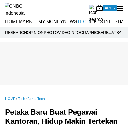
APPS
HOME
MARKET
MY MONEY
NEWS
TECH
LIFESTYLE
SHAR
RESEARCH
OPINION
PHOTO
VIDEO
INFOGRAPHIC
BERBUATBAIK.I
HOME
Tech
Berita Tech
Petaka Baru Buat Pegawai
Kantoran, Hidup Makin Tertekan