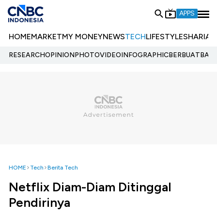
APPS
HOME
MARKET
MY MONEY
NEWS
TECH
LIFESTYLE
SHARIA
E
RESEARCH
OPINION
PHOTO
VIDEO
INFOGRAPHIC
BERBUATBAIK.
HOME
Tech
Berita Tech
Netflix Diam-Diam Ditinggal
Pendirinya