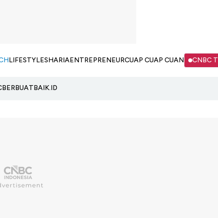
CH
LIFESTYLE
SHARIA
ENTREPRENEUR
CUAP CUAP CUAN
CNBC 
C
BERBUATBAIK.ID