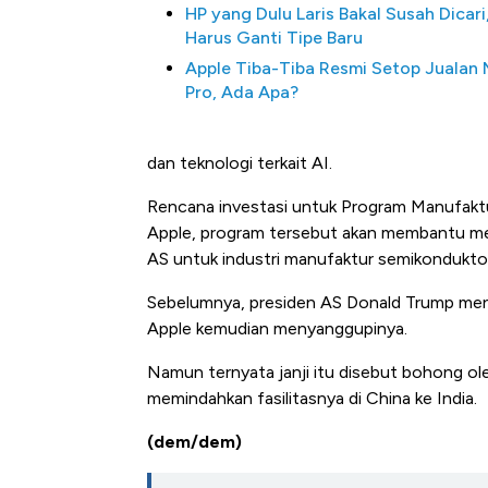
HP yang Dulu Laris Bakal Susah Dicari
Harus Ganti Tipe Baru
Apple Tiba-Tiba Resmi Setop Jualan
Pro, Ada Apa?
dan teknologi terkait AI.
Rencana investasi untuk Program Manufakt
Apple, program tersebut akan membantu m
AS untuk industri manufaktur semikonduktor
Kongo Tutup Keran Ekspor, 
Tembaga Terbang ke Zona B
Sebelumnya, presiden AS Donald Trump men
Apple kemudian menyanggupinya.
Namun ternyata janji itu disebut bohong ol
memindahkan fasilitasnya di China ke India.
(dem/dem)