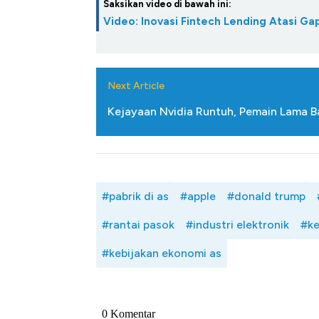
Saksikan video di bawah ini:
Video: Inovasi Fintech Lending Atasi 
Next Article
Kejayaan Nvidia Runtuh, Pemain Lama Ba
#pabrik di as
#apple
#donald trump
#rantai pasok
#industri elektronik
#ke
#kebijakan ekonomi as