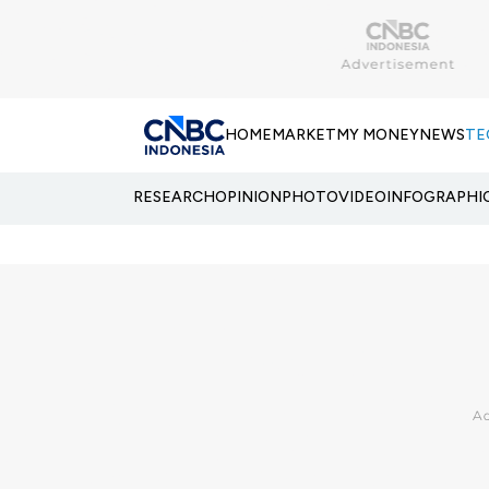
HOME
MARKET
MY MONEY
NEWS
TE
RESEARCH
OPINION
PHOTO
VIDEO
INFOGRAPHI