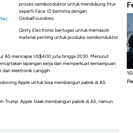
F
,
proses semikonduktor untuk mendukung fitur
seperti Face ID bermitra dengan
GlobalFoundries.
 Mac
Qnity Electronic bertugas untuk memasok
material penting untuk produksi semikonduktor
ur AS mencapai US$400 juta hingga 2030. Menurut
enciptakan lapangan kerja dan memperkuat kemampuan
 dan elektronik canggih.
Harga
Adu Panas Kinerja Emiten Minyak RI,
10
erbahaya
Mana yang Cuannya Paling Menyala?
Pe
dorong Apple untuk bisa membangun pabrik di AS.
eh Trump. Apple tidak membangun pabrik di AS, namun