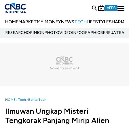
APPS
HOME
MARKET
MY MONEY
NEWS
TECH
LIFESTYLE
SHARIA
E
RESEARCH
OPINION
PHOTO
VIDEO
INFOGRAPHIC
BERBUATBAIK.
HOME
Tech
Berita Tech
Ilmuwan Ungkap Misteri
Tengkorak Panjang Mirip Alien