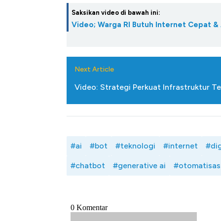
Saksikan video di bawah ini:
Video; Warga RI Butuh Internet Cepat & 
Next Article
Video: Strategi Perkuat Infrastruktur T
#ai
#bot
#teknologi
#internet
#dig
#chatbot
#generative ai
#otomatisas