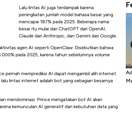
F
Lalu lintas AI juga terdampak karena
peningkatan jumlah model bahasa besar yang
mencapai 187% pada 2025. Beberapa nama
besar itu mulai dari ChatGPT dari OpenAI,
Claude dari Anthropic, dan Gemini dari Google.
ktivitas agen AI seperti OpenClaw. Disebutkan bahwa
 8.000% pada 2025, karena tahun sebelumnya volume
Harga
Adu Panas Kinerja Emiten Minyak RI,
10
 pernah memprediksi AI dapat mengambil alih internet.
erbahaya
Mana yang Cuannya Paling Menyala?
Pe
lalu lintas internet adalah bot yang sebagian besarnya
ian mendominasi. Prince mengatakan bot AI akan
karena kemunculan AI generatif dan kebutuhan data yang