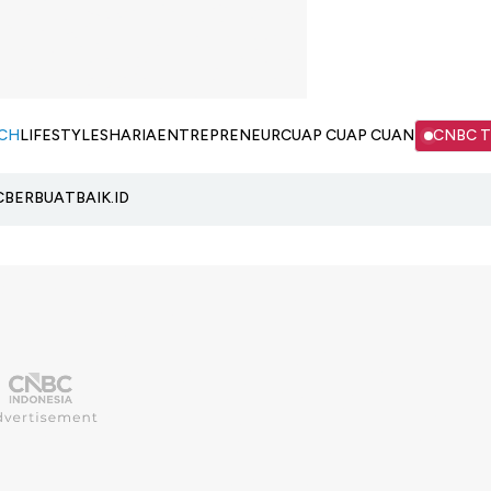
CH
LIFESTYLE
SHARIA
ENTREPRENEUR
CUAP CUAP CUAN
CNBC 
C
BERBUATBAIK.ID