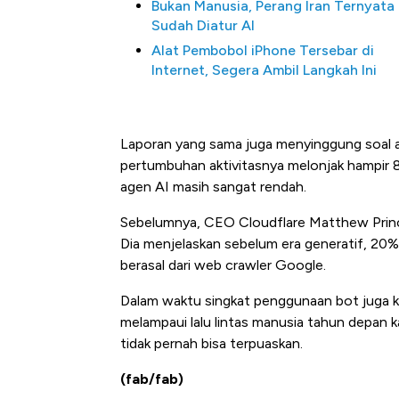
Bukan Manusia, Perang Iran Ternyata
Sudah Diatur AI
Alat Pembobol iPhone Tersebar di
Internet, Segera Ambil Langkah Ini
Laporan yang sama juga menyinggung soal a
pertumbuhan aktivitasnya melonjak hampir
agen AI masih sangat rendah.
Kongo Tutup Keran Ekspor, 
Sebelumnya, CEO Cloudflare Matthew Prince
Tembaga Terbang ke Zona B
Dia menjelaskan sebelum era generatif, 20% 
berasal dari web crawler Google.
Dalam waktu singkat penggunaan bot juga k
melampaui lalu lintas manusia tahun depan 
tidak pernah bisa terpuaskan.
(fab/fab)