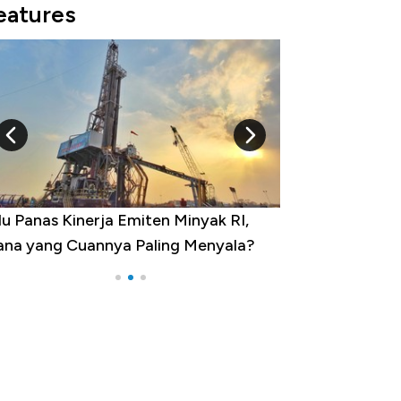
eatures
 Provinsi dengan Tingkat
ngangguran Tertinggi, Ada Jakarta