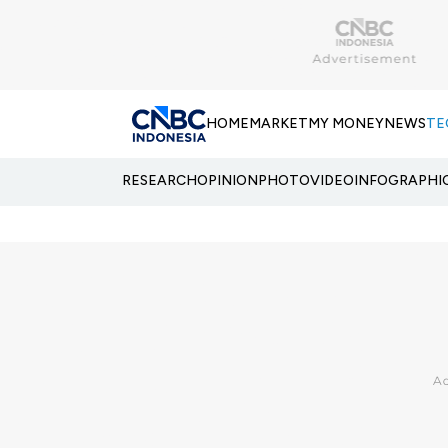
HOME
MARKET
MY MONEY
NEWS
TE
RESEARCH
OPINION
PHOTO
VIDEO
INFOGRAPHI