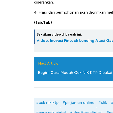
diserahkan.
4. Hasil dari permohonan akan dikirimkan mel
(fab/fab)
Saksikan video di bawah ini:
Video: Inovasi Fintech Lending Atasi 
Next Article
Begini Cara Mudah Cek NIK KTP Dipakai 
#cek nik ktp
#pinjaman online
#slik
#
#cara cek pinjol
#identitas digital
#pe