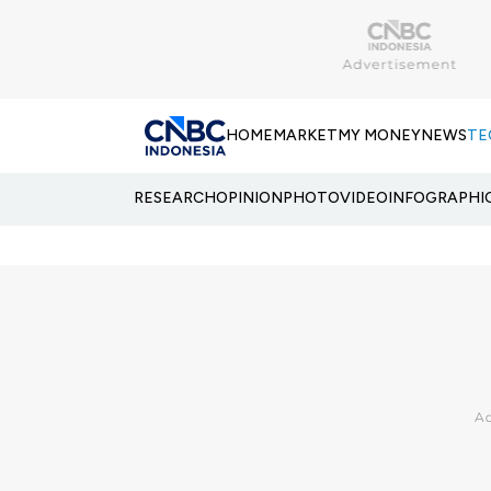
HOME
MARKET
MY MONEY
NEWS
TE
RESEARCH
OPINION
PHOTO
VIDEO
INFOGRAPHI