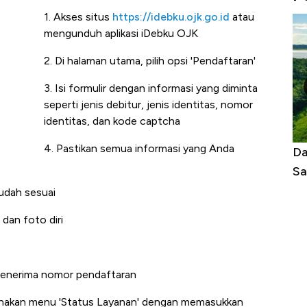
1. Akses situs
https://idebku.ojk.go.id
atau
mengunduh aplikasi iDebku OJK
2. Di halaman utama, pilih opsi 'Pendaftaran'
3. Isi formulir dengan informasi yang diminta
seperti jenis debitur, jenis identitas, nomor
identitas, dan kode captcha
4. Pastikan semua informasi yang Anda
sel atasi Panas Tanpa AC
Daftar Sungai Terpanjang di 
Sampai Ribuan Kilometer
sudah sesuai
dan foto diri
 menerima nomor pendaftaran
nakan menu 'Status Layanan' dengan memasukkan