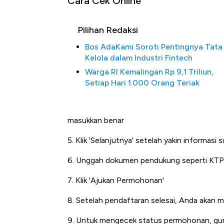
Cara Cek Online
Pilihan Redaksi
Bos AdaKami Soroti Pentingnya Tata
Kelola dalam Industri Fintech
Warga RI Kemalingan Rp 9,1 Triliun,
Setiap Hari 1.000 Orang Teriak
Begini Cara Kor
masukkan benar
di Jaman Dulu
5. Klik 'Selanjutnya' setelah yakin informasi 
6. Unggah dokumen pendukung seperti KTP 
7. Klik 'Ajukan Permohonan'
8. Setelah pendaftaran selesai, Anda akan
9. Untuk mengecek status permohonan, gu