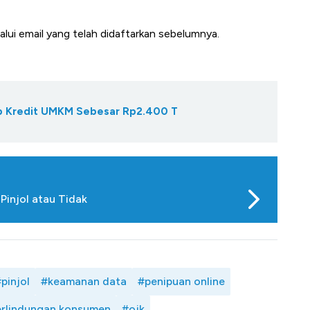
alui email yang telah didaftarkan sebelumnya.
Gap Kredit UMKM Sebesar Rp2.400 T
Pinjol atau Tidak
pinjol
#keamanan data
#penipuan online
rlindungan konsumen
#ojk