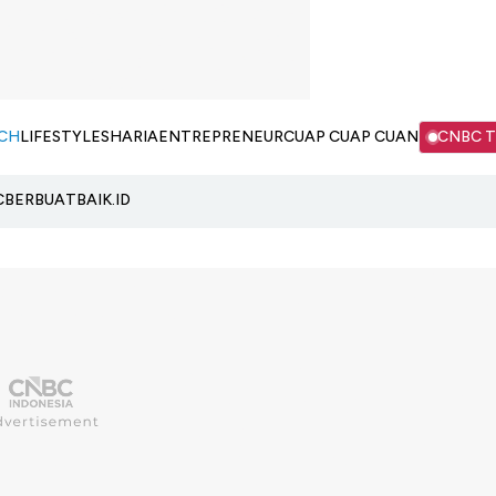
CH
LIFESTYLE
SHARIA
ENTREPRENEUR
CUAP CUAP CUAN
CNBC 
C
BERBUATBAIK.ID