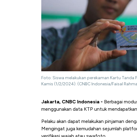
Foto: Siswa melakukan perekaman Kartu Tanda Pe
Kamis (1/2/2024). (CNBC Indonesia/Faisal Rahm
Jakarta, CNBC Indonesia -
Berbagai modus 
menggunakan data KTP untuk mendapatkan pi
Pelaku akan dapat melakukan pinjaman deng
Mengingat juga kemudahan sejumlah platfor
verifikasi wajah atau swafoto.