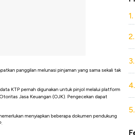
1.
2.
3.
apatkan panggilan melunasi pinjaman yang sama sekali tak
4.
data KTP pernah digunakan untuk pinjol melalui platform
 Otoritas Jasa Keuangan (OJK). Pengecekan dapat
5.
 memerlukan menyiapkan beberapa dokumen pendukung
P.
F