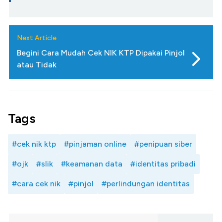
Next Article
Begini Cara Mudah Cek NIK KTP Dipakai Pinjol
atau Tidak
Tags
#cek nik ktp
#pinjaman online
#penipuan siber
#ojk
#slik
#keamanan data
#identitas pribadi
#cara cek nik
#pinjol
#perlindungan identitas