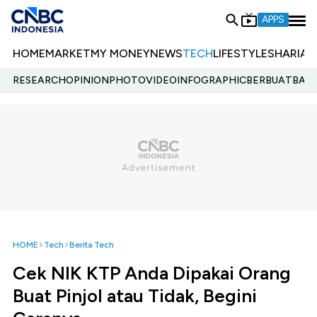
APPS
HOME
MARKET
MY MONEY
NEWS
TECH
LIFESTYLE
SHARIA
E
RESEARCH
OPINION
PHOTO
VIDEO
INFOGRAPHIC
BERBUATBAIK.
HOME
Tech
Berita Tech
Cek NIK KTP Anda Dipakai Orang
Buat Pinjol atau Tidak, Begini