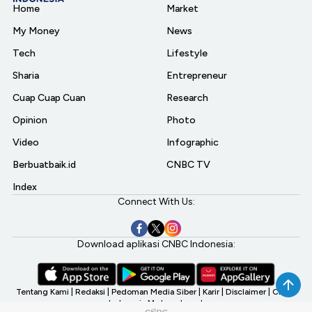
Home
Market
My Money
News
Tech
Lifestyle
Sharia
Entrepreneur
Cuap Cuap Cuan
Research
Opinion
Photo
Video
Infographic
Berbuatbaik.id
CNBC TV
Index
Connect With Us:
Download aplikasi CNBC Indonesia:
Tentang Kami
|
Redaksi
|
Pedoman Media Siber
|
Karir
|
Disclaimer
|
CNBC
Indonesia My Investment