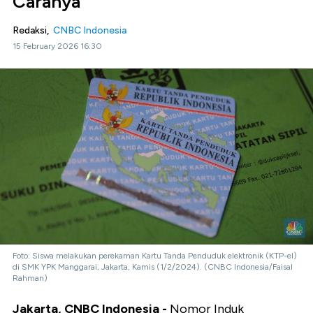
Caranya
Redaksi,
CNBC Indonesia
15 February 2026 16:30
Foto: Siswa melakukan perekaman Kartu Tanda Penduduk elektronik (KTP-el)
di SMK YPK Manggarai, Jakarta, Kamis (1/2/2024). (CNBC Indonesia/Faisal
Rahman)
Jakarta, CNBC Indonesia -
Nomor Induk