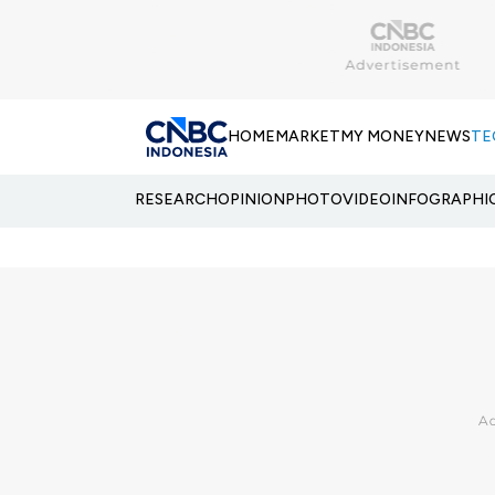
HOME
MARKET
MY MONEY
NEWS
TE
RESEARCH
OPINION
PHOTO
VIDEO
INFOGRAPHI