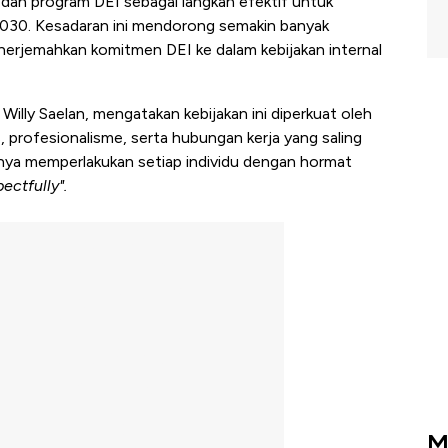
n dan program DEI sebagai langkah efektif untuk
2030. Kesadaran ini mendorong semakin banyak
enerjemahkan komitmen DEI ke dalam kebijakan internal
illy Saelan, mengatakan kebijakan ini diperkuat oleh
 profesionalisme, serta hubungan kerja yang saling
nya memperlakukan setiap individu dengan hormat
ectfully".
M