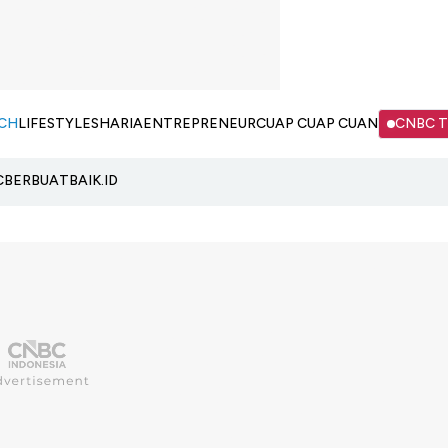
CH
LIFESTYLE
SHARIA
ENTREPRENEUR
CUAP CUAP CUAN
CNBC 
C
BERBUATBAIK.ID