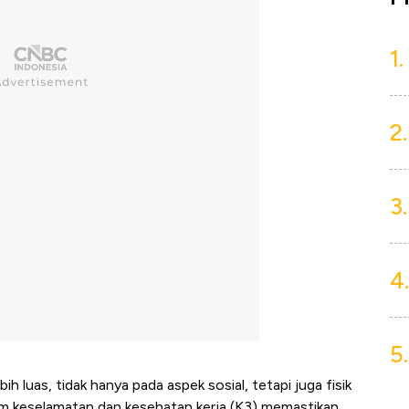
1.
2.
3.
4.
5.
ih luas, tidak hanya pada aspek sosial, tetapi juga fisik
em keselamatan dan kesehatan kerja (K3) memastikan