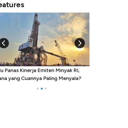
eatures
u Panas Kinerja Emiten Minyak RI,
10 Provinsi den
na yang Cuannya Paling Menyala?
Pengangguran Te