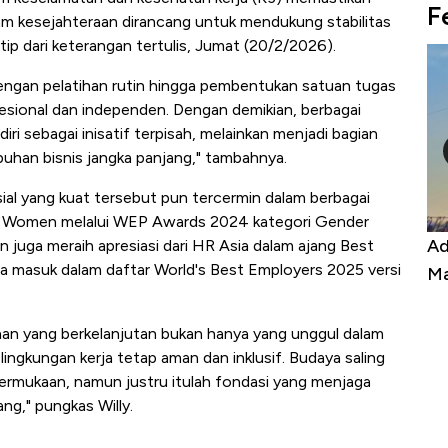
F
ram kesejahteraan dirancang untuk mendukung stabilitas
tip dari keterangan tertulis, Jumat (20/2/2026).
dengan pelatihan rutin hingga pembentukan satuan tugas
esional dan independen. Dengan demikian, berbagai
iri sebagai inisatif terpisah, melainkan menjadi bagian
uhan bisnis jangka panjang," tambahnya.
al yang kuat tersebut pun tercermin dalam berbagai
 UN Women melalui WEP Awards 2024 kategori Gender
Kongo Tutup Keran Ekspor, Harga
Ad
n juga meraih apresiasi dari HR Asia dalam ajang Best
a masuk dalam daftar World's Best Employers 2025 versi
Tembaga Terbang ke Zona Berbahaya
Ma
an yang berkelanjutan bukan hanya yang unggul dalam
lingkungan kerja tetap aman dan inklusif. Budaya saling
 permukaan, namun justru itulah fondasi yang menjaga
ng," pungkas Willy.