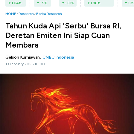
1.04
%
1.5
%
1.81
%
1.88
%
1.3
HOME
Research
Berita Research
Tahun Kuda Api 'Serbu' Bursa RI,
Deretan Emiten Ini Siap Cuan
Membara
Gelson Kurniawan,
CNBC Indonesia
19 February 2026 10:00