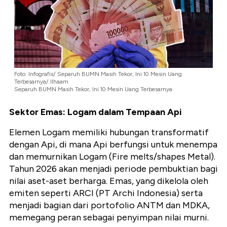
Foto: Infografis/ Separuh BUMN Masih Tekor, Ini 10 Mesin Uang
Terbesarnya/ Ilhaam
Separuh BUMN Masih Tekor, Ini 10 Mesin Uang Terbesarnya
Sektor Emas: Logam dalam Tempaan Api
Elemen Logam memiliki hubungan transformatif
dengan Api,
di mana Api berfungsi untuk menempa
dan memurnikan Logam (
Fire melts/shapes Metal
).
Tahun 2026 akan menjadi periode pembuktian bagi
nilai aset-aset berharga.
Emas,
yang dikelola oleh
emiten seperti
ARCI (PT Archi Indonesia)
serta
menjadi bagian dari portofolio
ANTM
dan
MDKA
,
memegang peran sebagai penyimpan nilai murni.