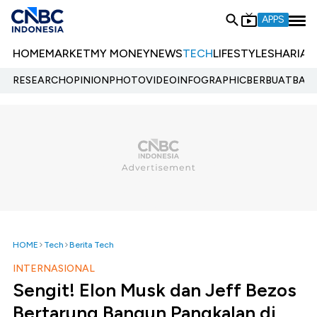
APPS
HOME
MARKET
MY MONEY
NEWS
TECH
LIFESTYLE
SHARIA
E
RESEARCH
OPINION
PHOTO
VIDEO
INFOGRAPHIC
BERBUATBAIK.
HOME
Tech
Berita Tech
INTERNASIONAL
Sengit! Elon Musk dan Jeff Bezos
Bertarung Bangun Pangkalan di