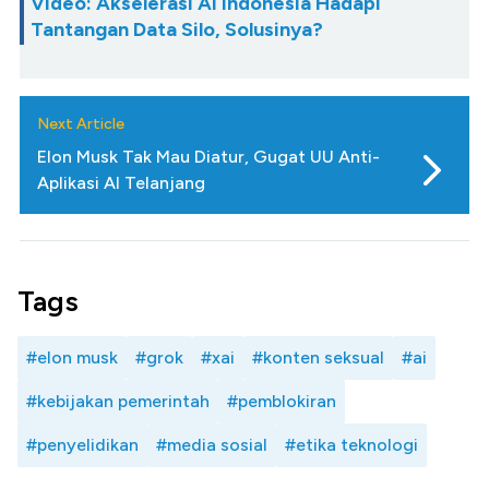
Video: Akselerasi AI Indonesia Hadapi
Tantangan Data Silo, Solusinya?
Next Article
Elon Musk Tak Mau Diatur, Gugat UU Anti-
Aplikasi AI Telanjang
Tags
#elon musk
#grok
#xai
#konten seksual
#ai
#kebijakan pemerintah
#pemblokiran
#penyelidikan
#media sosial
#etika teknologi