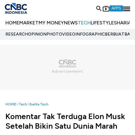
APPS
HOME
MARKET
MY MONEY
NEWS
TECH
LIFESTYLE
SHARIA
E
RESEARCH
OPINION
PHOTO
VIDEO
INFOGRAPHIC
BERBUATBAIK.
HOME
Tech
Berita Tech
Komentar Tak Terduga Elon Musk
Setelah Bikin Satu Dunia Marah