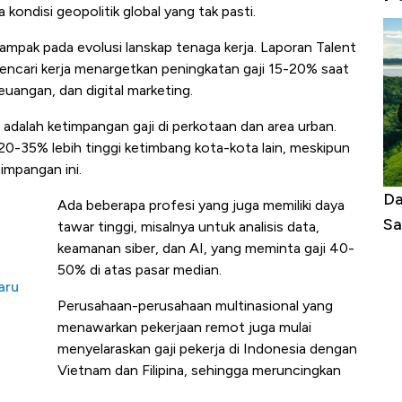
kondisi geopolitik global yang tak pasti.
mpak pada evolusi lanskap tenaga kerja. Laporan Talent
encari kerja menargetkan peningkatan gaji 15-20% saat
euangan, dan digital marketing.
 adalah ketimpangan gaji di perkotaan dan area urban.
 20-35% lebih tinggi ketimbang kota-kota lain, meskipun
impangan ini.
as Tanpa AC
Daftar Sungai Terpanjang di Dunia,
Ne
Ada beberapa profesi yang juga memiliki daya
Sampai Ribuan Kilometer
Me
tawar tinggi, misalnya untuk analisis data,
keamanan siber, dan AI, yang meminta gaji 40-
50% di atas pasar median.
aru
Perusahaan-perusahaan multinasional yang
menawarkan pekerjaan remot juga mulai
menyelaraskan gaji pekerja di Indonesia dengan
Vietnam dan Filipina, sehingga meruncingkan