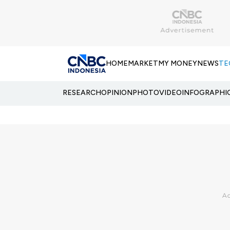
HOME
MARKET
MY MONEY
NEWS
TE
RESEARCH
OPINION
PHOTO
VIDEO
INFOGRAPHI