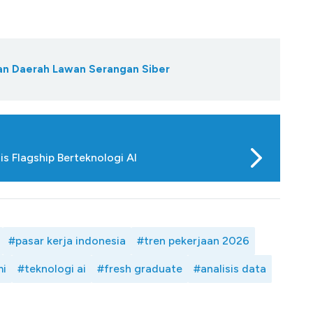
kan Daerah Lawan Serangan Siber
s Flagship Berteknologi AI
#pasar kerja indonesia
#tren pekerjaan 2026
mi
#teknologi ai
#fresh graduate
#analisis data