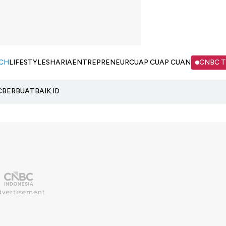
CH
LIFESTYLE
SHARIA
ENTREPRENEUR
CUAP CUAP CUAN
CNBC 
C
BERBUATBAIK.ID