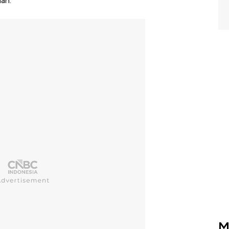
an.
M