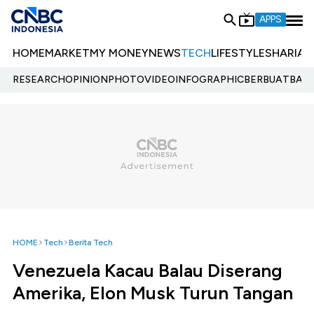
APPS
HOME
MARKET
MY MONEY
NEWS
TECH
LIFESTYLE
SHARIA
E
RESEARCH
OPINION
PHOTO
VIDEO
INFOGRAPHIC
BERBUATBAIK.
HOME
Tech
Berita Tech
Venezuela Kacau Balau Diserang
Amerika, Elon Musk Turun Tangan