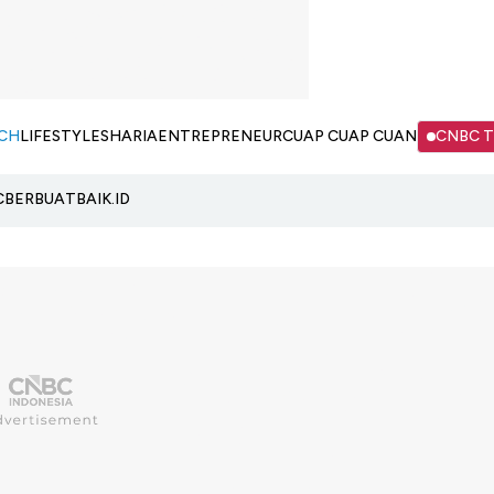
CH
LIFESTYLE
SHARIA
ENTREPRENEUR
CUAP CUAP CUAN
CNBC 
C
BERBUATBAIK.ID