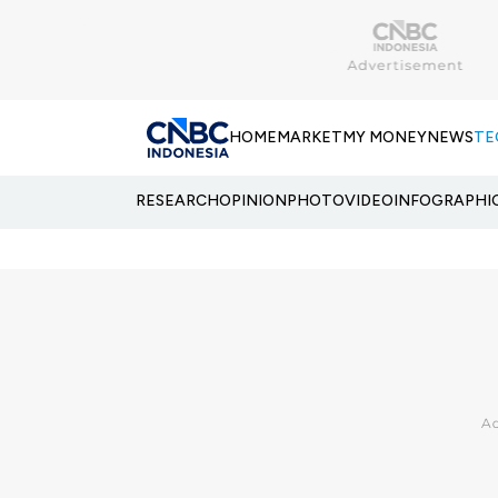
HOME
MARKET
MY MONEY
NEWS
TE
RESEARCH
OPINION
PHOTO
VIDEO
INFOGRAPHI