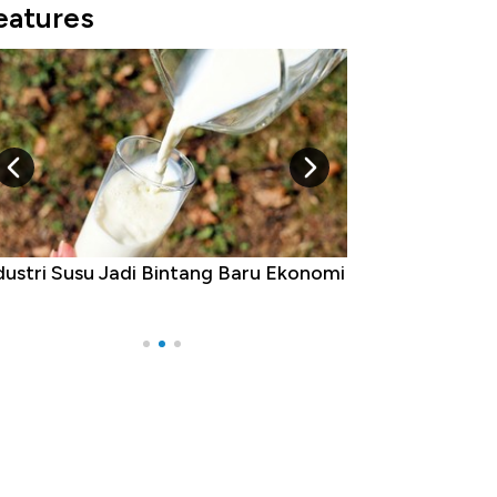
eatures
dustri Susu Jadi Bintang Baru Ekonomi
5 Raja Ekonomi 
Ada Jawa!