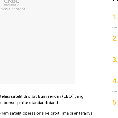
1.
2.
3.
4.
si satelit di orbit Bumi rendah (LEO) yang
5.
ponsel pintar standar di darat.
am satelit operasional ke orbit, lima di antaranya