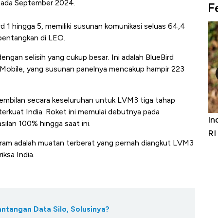
pada September 2024.
F
 1 hingga 5, memiliki susunan komunikasi seluas 64,4
bentangkan di LEO.
engan selisih yang cukup besar. Ini adalah BlueBird
eMobile, yang susunan panelnya mencakup hampir 223
sembilan secara keseluruhan untuk LVM3 tiga tahap
terkuat India. Roket ini memulai debutnya pada
Bangkit dari Kubur! Bisnis Furniture &
In
ilan 100% hingga saat ini.
Alas Kaki Tumbuh Double Digit
RI
logram adalah muatan terberat yang pernah diangkut LVM3
ksa India.
antangan Data Silo, Solusinya?