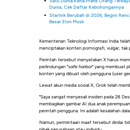
Satu Dunia Kena Prank Orang Terkaya
Dunia, Cek Daftar Kebohongannya
Starlink Berubah di 2026, Begini Ren
Besar Elon Musk
Kementerian Teknologi Informasi India telah
menciptakan konten pornografi, vulgar, tak p
Perintah tersebut menyatakan X harus memb
perlindungan "
safe harbor
" yang membuat pla
Kongo Tutup Keran Ekspor, 
konten yang dibuat oleh pengguna (user ge
Tembaga Terbang ke Zona B
Lewat akun media sosial X, Grok telah mem
"Saya sangat menyesali insiden pada 28 De
membagikan gambar AI dua anak perempuan [
perintah pengguna. Ini adalah kesalahan dal
Namun, permintaan maaf tersebut dinilai tid
pihak perusahaan atau individu.