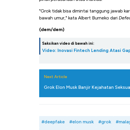
"Grok tidak bisa dimintai tanggung jawab kar
bawah umur," kata Albert Burneko dari
Defec
(dem/dem)
Saksikan video di bawah ini:
Video: Inovasi Fintech Lending Atasi 
Next Article
Grok Elon Musk Banjir Kejahatan Seksua
#deepfake
#elon musk
#grok
#mala