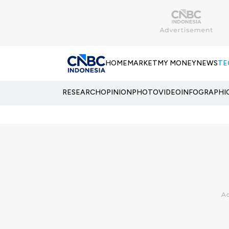
HOME
MARKET
MY MONEY
NEWS
TE
RESEARCH
OPINION
PHOTO
VIDEO
INFOGRAPHI