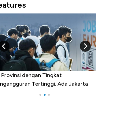
eatures
kan AS, Ini 15 Pemerintah dengan
lanja Terbesar di Dunia