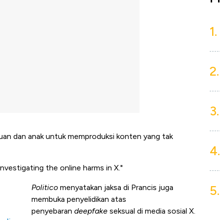
1.
2.
3.
puan dan anak untuk memproduksi konten yang tak
4.
nvestigating the online harms in X."
5.
Politico
menyatakan jaksa di Prancis juga
membuka penyelidikan atas
penyebaran
deepfake
seksual di media sosial X.