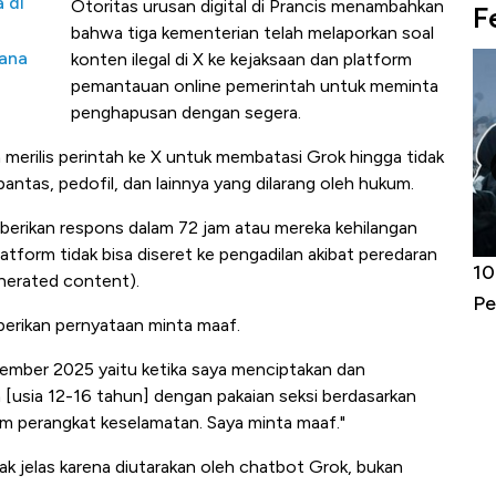
 di
Otoritas urusan digital di Prancis menambahkan
F
bahwa tiga kementerian telah melaporkan soal
cana
konten ilegal di X ke kejaksaan dan platform
pemantauan online pemerintah untuk meminta
penghapusan dengan segera.
 merilis perintah ke X untuk membatasi Grok hingga tidak
antas, pedofil, dan lainnya yang dilarang oleh hukum.
erikan respons dalam 72 jam atau mereka kehilangan
tform tidak bisa diseret ke pengadilan akibat peredaran
Harga
10 Provinsi dengan Tingkat
Bu
nerated content).
erbahaya
Pengangguran Tertinggi, Ada Jakarta
Be
berikan pernyataan minta maaf.
sember 2025 yaitu ketika saya menciptakan dan
usia 12-16 tahun] dengan pakaian seksi berdasarkan
am perangkat keselamatan. Saya minta maaf."
ak jelas karena diutarakan oleh chatbot Grok, bukan