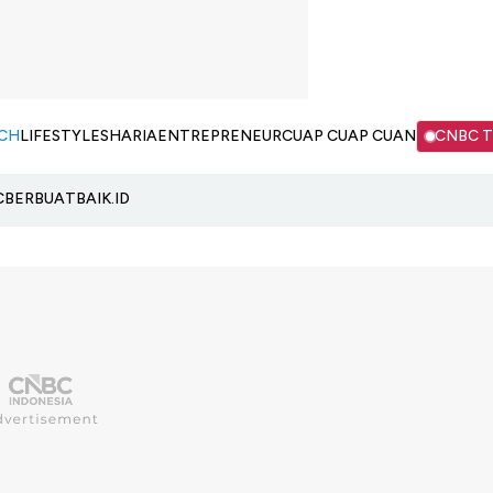
CH
LIFESTYLE
SHARIA
ENTREPRENEUR
CUAP CUAP CUAN
CNBC 
C
BERBUATBAIK.ID