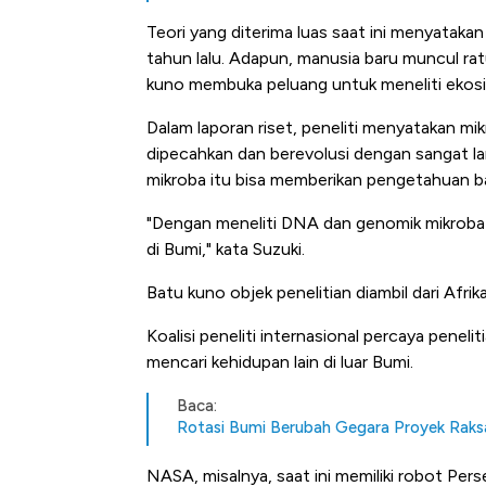
Teori yang diterima luas saat ini menyatakan 
tahun lalu. Adapun, manusia baru muncul ra
kuno membuka peluang untuk meneliti ekosist
Dalam laporan riset, peneliti menyatakan mik
dipecahkan dan berevolusi dengan sangat lam
mikroba itu bisa memberikan pengetahuan ba
"Dengan meneliti DNA dan genomik mikroba se
Begini Cara Korsel a
di Bumi," kata Suzuki.
di Jaman Dulu
Batu kuno objek penelitian diambil dari Af
Koalisi peneliti internasional percaya penel
mencari kehidupan lain di luar Bumi.
Baca:
Rotasi Bumi Berubah Gegara Proyek Raksa
NASA, misalnya, saat ini memiliki robot Per