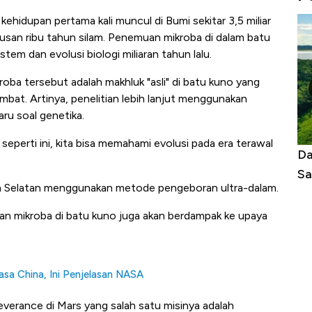
kehidupan pertama kali muncul di Bumi sekitar 3,5 miliar
tusan ribu tahun silam. Penemuan mikroba di dalam batu
em dan evolusi biologi miliaran tahun lalu.
roba tersebut adalah makhluk "asli" di batu kuno yang
bat. Artinya, penelitian lebih lanjut menggunakan
ru soal genetika.
perti ini, kita bisa memahami evolusi pada era terawal
tasi Panas Tanpa AC
Daftar Sungai Terpanjang di Dunia,
Sampai Ribuan Kilometer
rika Selatan menggunakan metode pengeboran ultra-dalam.
itian mikroba di batu kuno juga akan berdampak ke upaya
sa China, Ini Penjelasan NASA
severance di Mars yang salah satu misinya adalah