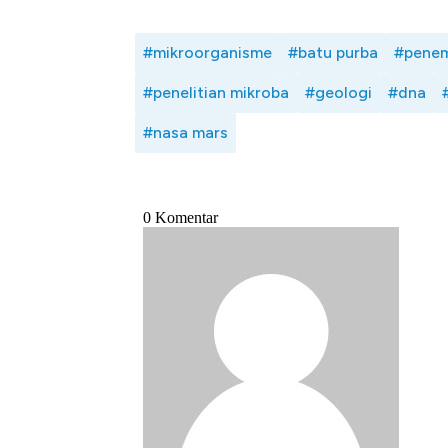
#mikroorganisme
#batu purba
#penem
#penelitian mikroba
#geologi
#dna
#nasa mars