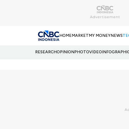
HOME
MARKET
MY MONEY
NEWS
TE
RESEARCH
OPINION
PHOTO
VIDEO
INFOGRAPHI