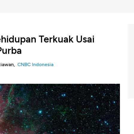
ehidupan Terkuak Usai
Purba
etiawan,
CNBC Indonesia