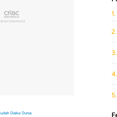
1.
2.
3.
4.
5.
F
Sudah Diakui Dunia