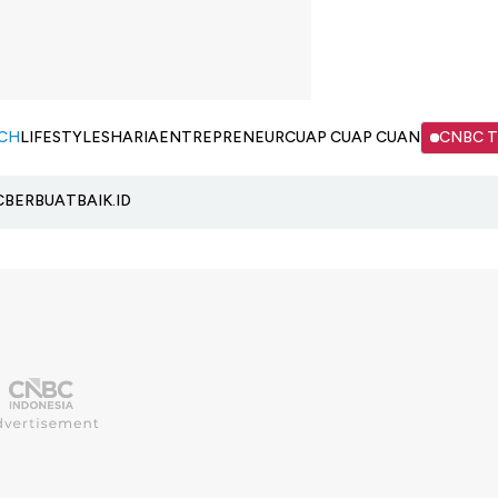
CH
LIFESTYLE
SHARIA
ENTREPRENEUR
CUAP CUAP CUAN
CNBC 
C
BERBUATBAIK.ID