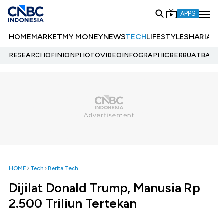
APPS
HOME
MARKET
MY MONEY
NEWS
TECH
LIFESTYLE
SHARIA
E
RESEARCH
OPINION
PHOTO
VIDEO
INFOGRAPHIC
BERBUATBAIK.
HOME
Tech
Berita Tech
Dijilat Donald Trump, Manusia Rp
2.500 Triliun Tertekan