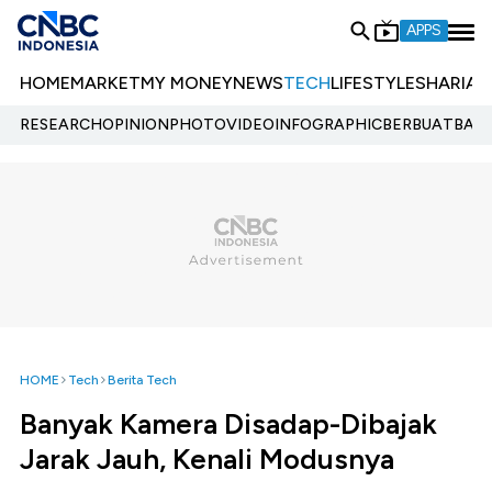
APPS
HOME
MARKET
MY MONEY
NEWS
TECH
LIFESTYLE
SHARIA
E
RESEARCH
OPINION
PHOTO
VIDEO
INFOGRAPHIC
BERBUATBAIK.
HOME
Tech
Berita Tech
Banyak Kamera Disadap-Dibajak
Jarak Jauh, Kenali Modusnya