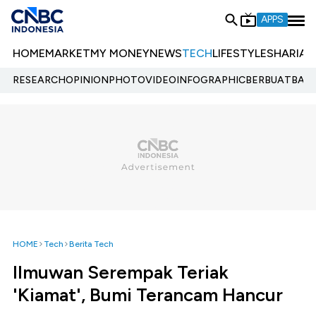
APPS
HOME
MARKET
MY MONEY
NEWS
TECH
LIFESTYLE
SHARIA
E
RESEARCH
OPINION
PHOTO
VIDEO
INFOGRAPHIC
BERBUATBAIK.
HOME
Tech
Berita Tech
Ilmuwan Serempak Teriak
'Kiamat', Bumi Terancam Hancur