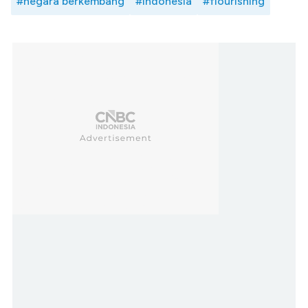
#negara berkembang
#indonesia
#flourishing