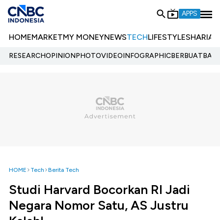
APPS
HOME
MARKET
MY MONEY
NEWS
TECH
LIFESTYLE
SHARIA
E
RESEARCH
OPINION
PHOTO
VIDEO
INFOGRAPHIC
BERBUATBAIK.
HOME
Tech
Berita Tech
Studi Harvard Bocorkan RI Jadi
Negara Nomor Satu, AS Justru