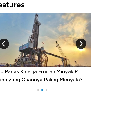
eatures
u Panas Kinerja Emiten Minyak RI,
10 Provinsi den
na yang Cuannya Paling Menyala?
Pengangguran Te