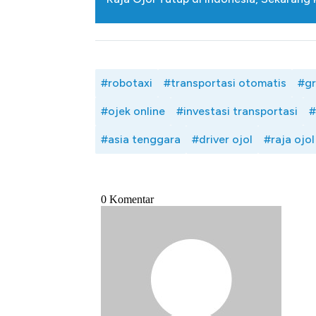
#robotaxi
#transportasi otomatis
#g
#ojek online
#investasi transportasi
#
#asia tenggara
#driver ojol
#raja ojol