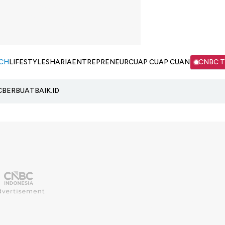
CH
LIFESTYLE
SHARIA
ENTREPRENEUR
CUAP CUAP CUAN
CNBC 
C
BERBUATBAIK.ID