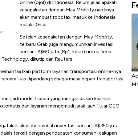
online (ojol) di Indonesia. Belum jelas apakah
F
kesepakatan dengan May Mobility nantinya
a
akan membuat robotaxi masuk ke Indonesia
melalui Grab.
ar
Setelah kesepakatan dengan May Mobility,
terbaru Grab juga mengumumkan investasi
senilai US$60 juta (Rp1 triliun) untuk firma
 Technology, dikutip dari Reuters.
manfaatkan platform layanan transportasi online-nya
Kongo Tutup Keran Ekspor, Harga
Ad
i secara luas dipandang sebagai masa depan transportasi
Tembaga Terbang ke Zona Berbahaya
Ma
n menjadi model hibrida yang mengandalkan keahlian
 otomatis dan layanan mengemudi jarak jauh," ujar CEO
ngatakan akan menambah investasi senilai US$350 juta
adalah terkait dengan pendapatan konsumen, cakupan