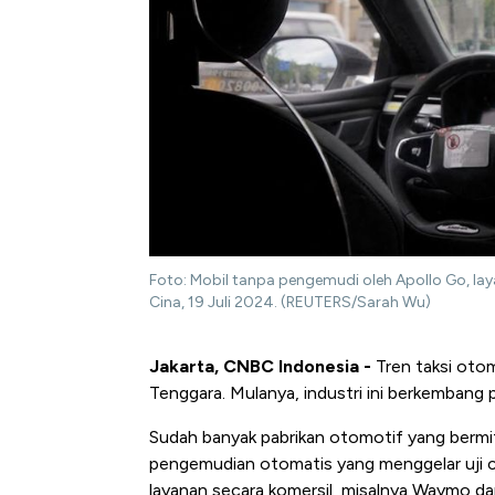
Foto: Mobil tanpa pengemudi oleh Apollo Go, laya
Cina, 19 Juli 2024. (REUTERS/Sarah Wu)
Jakarta, CNBC Indonesia -
Tren taksi otom
Tenggara. Mulanya, industri ini berkembang p
Sudah banyak pabrikan otomotif yang bermi
pengemudian otomatis yang menggelar uji c
layanan secara komersil, misalnya Waymo dar