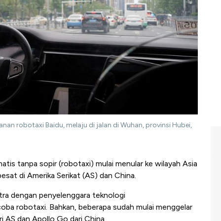
nan robotaxi Baidu, melaju di jalan di Wuhan, provinsi Hubei,
atis tanpa sopir (robotaxi) mulai menular ke wilayah Asia
esat di Amerika Serikat (AS) dan China.
tra dengan penyelenggara teknologi
oba robotaxi. Bahkan, beberapa sudah mulai menggelar
i AS dan Apollo Go dari China.