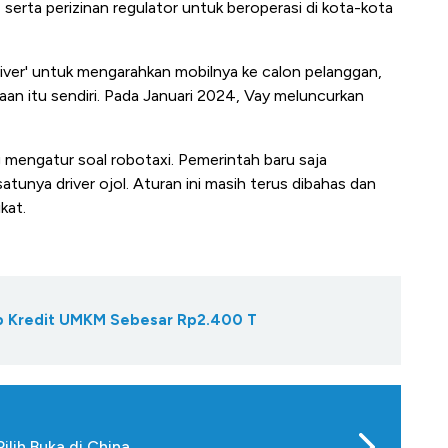
 serta perizinan regulator untuk beroperasi di kota-kota
river' untuk mengarahkan mobilnya ke calon pelanggan,
n itu sendiri. Pada Januari 2024, Vay meluncurkan
g mengatur soal robotaxi. Pemerintah baru saja
tunya driver ojol. Aturan ini masih terus dibahas dan
kat.
Gap Kredit UMKM Sebesar Rp2.400 T
ilih Buka di China