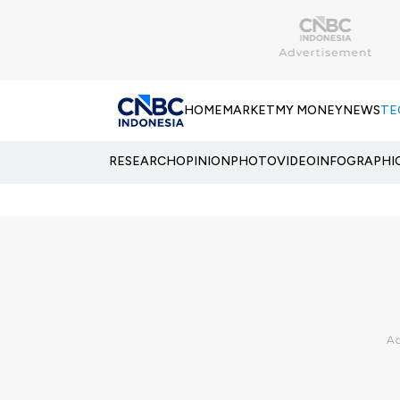
HOME
MARKET
MY MONEY
NEWS
TE
RESEARCH
OPINION
PHOTO
VIDEO
INFOGRAPHI