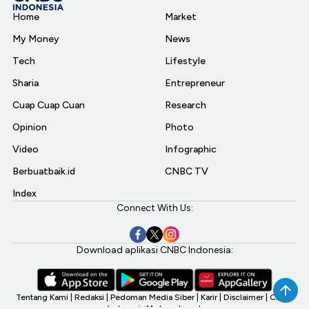
Home
Market
My Money
News
Tech
Lifestyle
Sharia
Entrepreneur
Cuap Cuap Cuan
Research
Opinion
Photo
Video
Infographic
Berbuatbaik.id
CNBC TV
Index
Connect With Us:
Download aplikasi CNBC Indonesia:
Tentang Kami
|
Redaksi
|
Pedoman Media Siber
|
Karir
|
Disclaimer
|
CNBC
Indonesia My Investment