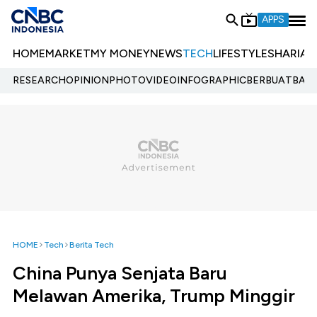
APPS
HOME
MARKET
MY MONEY
NEWS
TECH
LIFESTYLE
SHARIA
E
RESEARCH
OPINION
PHOTO
VIDEO
INFOGRAPHIC
BERBUATBAIK.
HOME
Tech
Berita Tech
China Punya Senjata Baru
Melawan Amerika, Trump Minggir