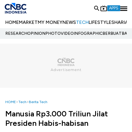
APPS
HOME
MARKET
MY MONEY
NEWS
TECH
LIFESTYLE
SHARIA
E
RESEARCH
OPINION
PHOTO
VIDEO
INFOGRAPHIC
BERBUATBAIK.
HOME
Tech
Berita Tech
Manusia Rp3.000 Triliun Jilat
Presiden Habis-habisan