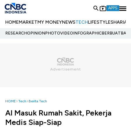
APPS
HOME
MARKET
MY MONEY
NEWS
TECH
LIFESTYLE
SHARIA
E
RESEARCH
OPINION
PHOTO
VIDEO
INFOGRAPHIC
BERBUATBAIK.
HOME
Tech
Berita Tech
AI Masuk Rumah Sakit, Pekerja
Medis Siap-Siap