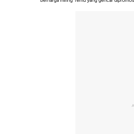
berharga miring Temu yang gencar dipromosik