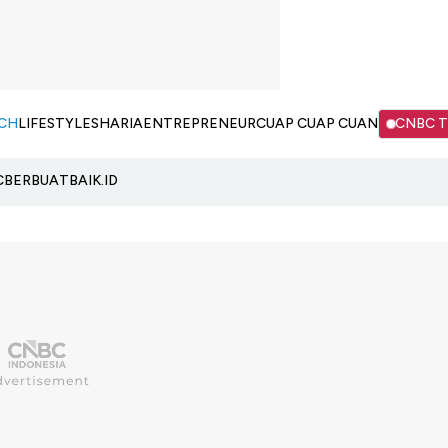
CH
LIFESTYLE
SHARIA
ENTREPRENEUR
CUAP CUAP CUAN
CNBC 
C
BERBUATBAIK.ID