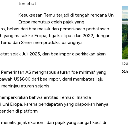
tersebut.
Kesuksesan Temu terjadi di tengah rencana Uni
Eropa menutup celah pajak yang
ro, bebas dari bea masuk dan pemeriksaan perbatasan.
ah yang masuk ke Eropa, tiga kali lipat dari 2022, dengan
at Temu dan Shein memproduksi barangnya.
etat sejak Juli 2025, dan bea impor diperkirakan akan
nas Tanpa AC
Daftar Sungai Terpanjang di Dunia,
N
Sampai Ribuan Kilometer
M
t. Pemerintah AS menghapus aturan "de minimis" yang
bawah US$800 dari bea impor, demi membatasi laju
 meninjau aturan sejenis.
emperkirakan bahwa entitas Temu di Irlandia
 di Uni Eropa, karena pendapatan yang dilaporkan hanya
penden di platform.
emiliki jejak ekonomi dan pajak yang sangat kecil di