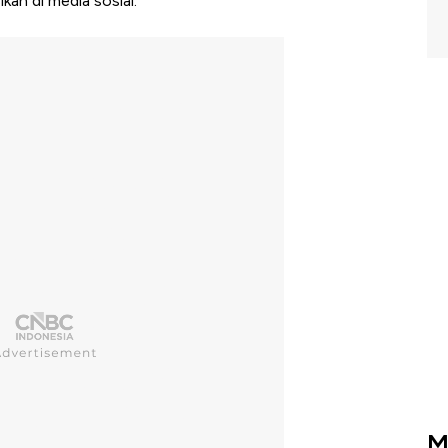
an di media sosial.
M