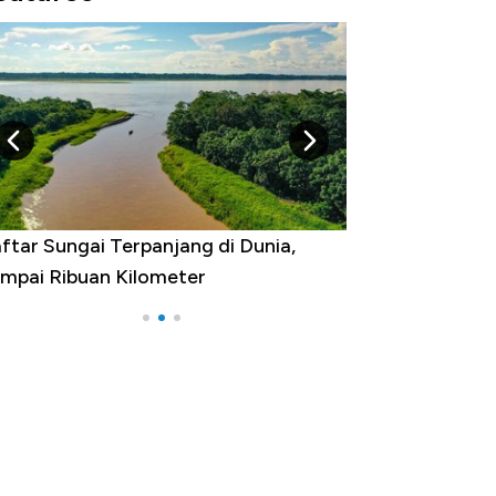
egara yang Warganya Sering
elancong Luar Negeri, RI ke Berapa?