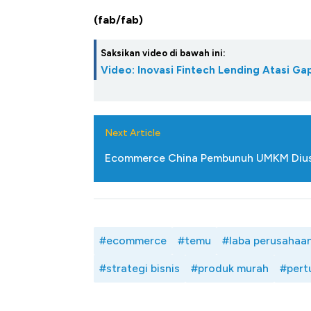
(fab/fab)
Saksikan video di bawah ini:
Video: Inovasi Fintech Lending Atasi 
Next Article
Ecommerce China Pembunuh UMKM Diusir
#ecommerce
#temu
#laba perusahaa
#strategi bisnis
#produk murah
#pert