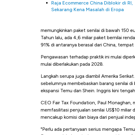
Raja Ecommerce China Diblokir di RI,
Sekarang Kena Masalah di Eropa
memungkinkan paket senilai di bawah 150 eu
Tahun lalu, ada 4,6 miliar paket bernilai rend
91% di antaranya berasal dari China, temp
Pengawasan terhadap praktik ini mulai diperk
mulai diberlakukan pada 2028.
Begini Cara Korsel atasi Pa
di Jaman Dulu
Langkah serupa juga diambil Amerika Serika
sebelumnya membebaskan barang senilai di 
ekspansi Temu dan Shein. Inggris kini tengah
CEO Fair Tax Foundation, Paul Monaghan, m
memfasilitasi penjualan senilai US$10 miliar
mencakup komisi dan biaya dari penjual inde
"Perlu ada pertanyaan serius mengapa Temu m