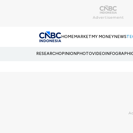
HOME
MARKET
MY MONEY
NEWS
TE
RESEARCH
OPINION
PHOTO
VIDEO
INFOGRAPHI